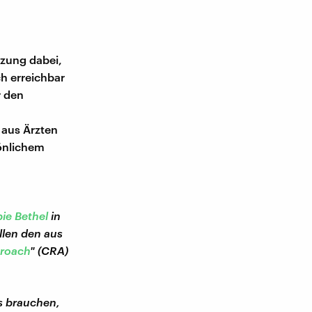
tzung dabei,
h erreichbar
r den
 aus Ärzten
önlichem
pie Bethel
in
llen den aus
roach
" (CRA)
ns brauchen,