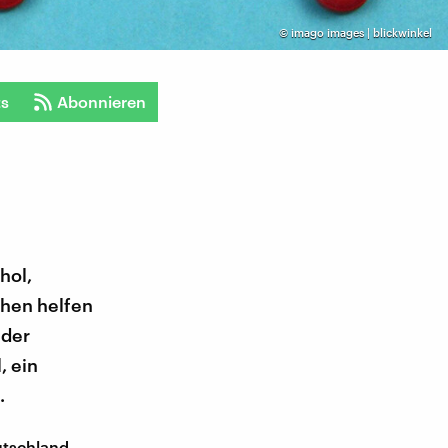
©
imago images | blickwinkel
ts
Abonnieren
hol,
chen helfen
lder
, ein
.
utschland