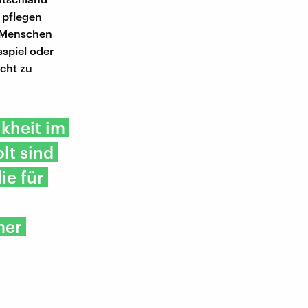
 pflegen
n Menschen
sspiel oder
ucht zu
nkheit im
lt sind
ie für
mer