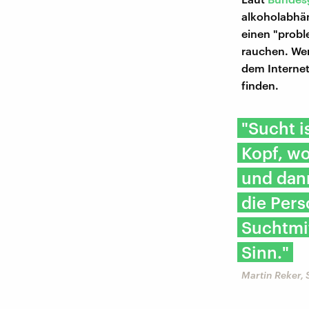
alkoholabhä
einen "probl
rauchen. Wer
dem Internet
finden.
"Sucht i
Kopf, wo
und dann
die Pers
Suchtmi
Sinn."
Martin Reker,