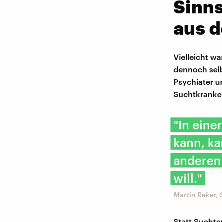
Sinns
aus d
Vielleicht w
dennoch selb
Psychiater 
Suchtkranken
"In eine
kann, k
anderen 
will."
Martin Reker,
Statt Suchte