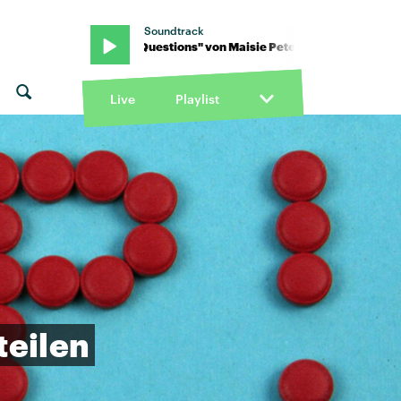
Soundtrack
Live
Playlist
teilen