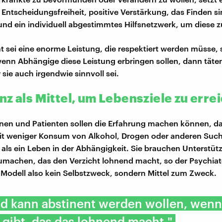
Entscheidungsfreiheit, positive Verstärkung, das Finden si
und ein individuell abgestimmtes Hilfsnetzwerk, um diese z
t sei eine enorme Leistung, die respektiert werden müsse, 
enn Abhängige diese Leistung erbringen sollen, dann täten 
sie auch irgendwie sinnvoll sei.
nz als Mittel, um Lebensziele zu erre
nnen und Patienten sollen die Erfahrung machen können, d
t weniger Konsum von Alkohol, Drogen oder anderen Sucht
st als ein Leben in der Abhängigkeit. Sie brauchen Unterstüt
zumachen, das den Verzicht lohnend macht, so der Psychiat
m Modell also kein Selbstzweck, sondern Mittel zum Zweck.
d kann abstinent werden wollen, wenn
l gibt, das das lohnend macht."