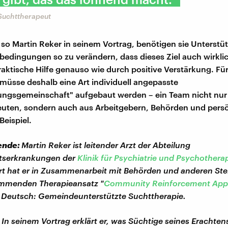
 Suchttherapeut
 so Martin Reker in seinem Vortrag, benötigen sie Unterstü
edingungen so zu verändern, dass dieses Ziel auch wirklic
praktische Hilfe genauso wie durch positive Verstärkung. Fü
üsse deshalb eine Art individuell angepasste
ungsgemeinschaft" aufgebaut werden – ein Team nicht nur
euten, sondern auch aus Arbeitgebern, Behörden und pers
eispiel.
ende:
Martin Reker ist leitender Arzt der Abteilung
tserkrankungen der
Klinik für Psychiatrie und Psychothera
ort hat er in Zusammenarbeit mit Behörden und anderen Ste
mmenden Therapieansatz "
Community Reinforcement App
u Deutsch: Gemeindeunterstützte Suchttherapie.
In seinem Vortrag erklärt er, was Süchtige seines Erachte