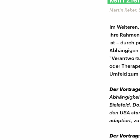
Martin Reker,
Im Weiteren,
ihre Rahmenb
ist – durch 
Abhängigen m
"Verantwort
oder Therap
Umfeld zum B
Der Vortrag
Abhängigkei
Bielefeld. D
den USA sta
adaptiert, z
Der Vortrag: