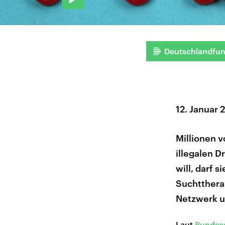
Deutschlandfu
12. Januar
Millionen 
illegalen 
will, darf 
Suchttherap
Netzwerk un
Laut
Bundes