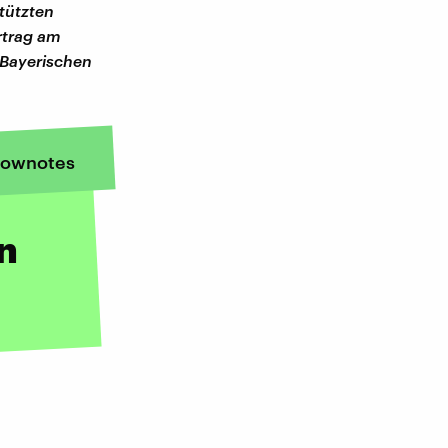
tützten
rtrag am
m Bayerischen
ownotes
n