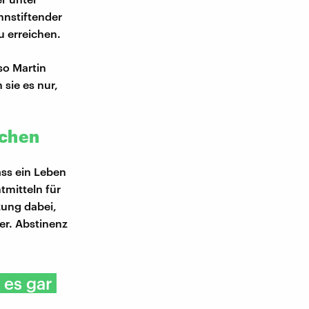
nnstiftender
u erreichen.
so Martin
sie es nur,
ichen
ass ein Leben
mitteln für
zung dabei,
er. Abstinenz
 es gar