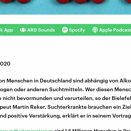
nk App
ARD Sounds
Spotify
Apple Podcas
 2020
von Menschen in Deutschland sind abhängig von Alko
Drogen oder anderen Suchtmitteln. Wer diesen Mens
sie nicht bevormunden und verurteilen, so der Bielefe
eut Martin Reker. Suchterkrankte brauchen ein Ziel
d positive Verstärkung, erklärt er in seinem Vortrag
gesundheitsministerium
sind 1,6 Millionen Menschen in De