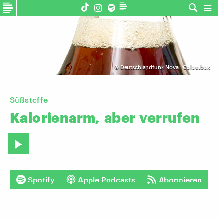
©
Deutschlandfunk Nova | Colourbox
Süßstoffe
Kalorienarm,
aber
verrufen
Spotify
Apple Podcasts
Abonnieren