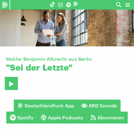
©
imago
Makler Benjamin Albrecht aus Berlin
"Sei
der
Letzte"
Deutschlandfunk App
ARD Sounds
Spotify
Apple Podcasts
Abonnieren