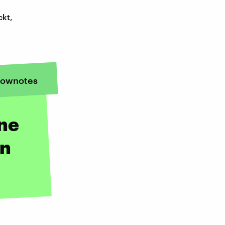
ckt,
ownotes
ine
in