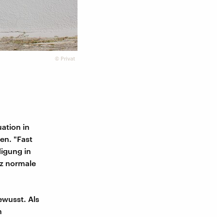
©
Privat
ation in
en. "Fast
digung in
nz normale
ewusst. Als
n