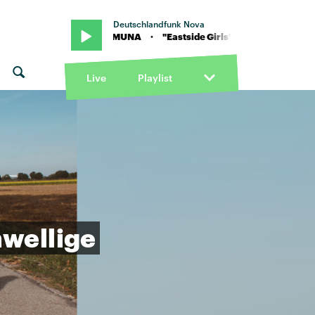
Deutschlandfunk Nova
de Girls" von MUNA · "Eastside Girls" von MUNA
Live
Playlist
wellige