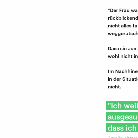
"Der Frau wa
rückblickend
nicht alles f
weggerutsch
Dass sie aus 
wohl nicht i
Im Nachhinei
in der Situat
nicht.
"Ich wei
ausgesuc
dass ich
Amelie, sitzt 