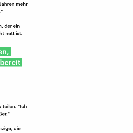
 Jahren mehr
."
n, der ein
 nett ist.
en,
sbereit
teilen. "Ich
ßer."
nzige, die