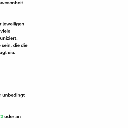
Anwesenheit
r jeweiligen
viele
niziert,
sein, die die
agt sie.
ir unbedingt
52
oder an