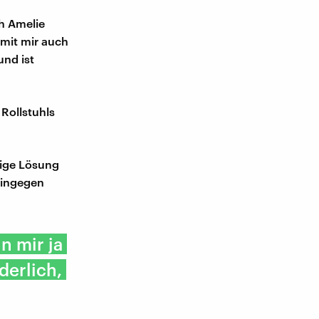
ch Amelie
 mit mir auch
und ist
 Rollstuhls
zige Lösung
 hingegen
n mir ja
derlich,