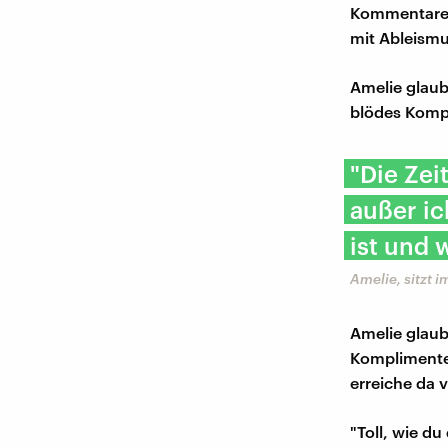
Kommentare m
mit Ableismu
Amelie glaubt
blödes Kompl
"Die Zei
außer ic
ist und 
Amelie, sitzt 
Amelie glaub
Komplimenten
erreiche da v
"Toll, wie du