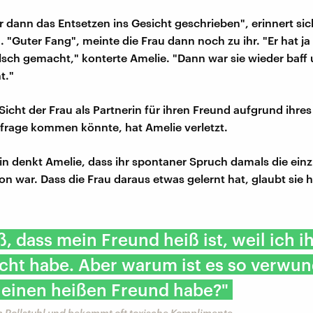
r dann das Entsetzen ins Gesicht geschrieben", erinnert si
. "Guter Fang", meinte die Frau dann noch zu ihr. "Er hat ja
alsch gemacht," konterte Amelie. "Dann war sie wieder baff 
t."
Sicht der Frau als Partnerin für ihren Freund aufgrund ihres
nfrage kommen könnte, hat Amelie verletzt.
n denkt Amelie, dass ihr spontaner Spruch damals die ein
ion war. Dass die Frau daraus etwas gelernt hat, glaubt sie
ß, dass mein Freund heiß ist, weil ich ih
ht habe. Aber warum ist es so verwun
 einen heißen Freund habe?"
im Rollstuhl und bekommt oft toxische Komplimente