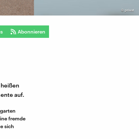
©
privat
ts
Abonnieren
n heißen
ente auf.
rgarten
eine fremde
e sich