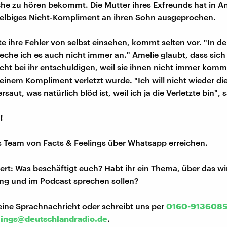
he zu hören bekommt. Die Mutter ihres Exfreunds hat in 
selbiges Nicht-Kompliment an ihren Sohn ausgeprochen.
e ihre Fehler von selbst einsehen, kommt selten vor. "In de
reche ich es auch nicht immer an." Amelie glaubt, dass sich 
ht bei ihr entschuldigen, weil sie ihnen nicht immer kommu
einem Kompliment verletzt wurde. "Ich will nicht wieder die 
aut, was natürlich blöd ist, weil ich ja die Verletzte bin", s
!
s Team von Facts & Feelings über Whatsapp erreichen.
iert: Was beschäftigt euch? Habt ihr ein Thema, über das w
ng und im Podcast sprechen sollen?
eine Sprachnachricht oder schreibt uns per
0160-913608
lings@deutschlandradio.de
.