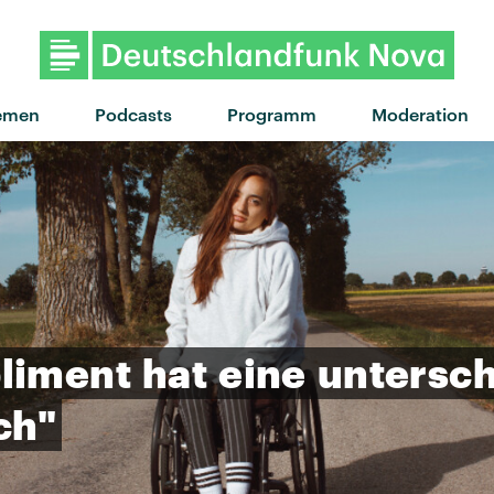
"Eastside Girls" von MUNA · "Eastsi
emen
Podcasts
Programm
Moderation
liment
hat
eine
untersch
ch"