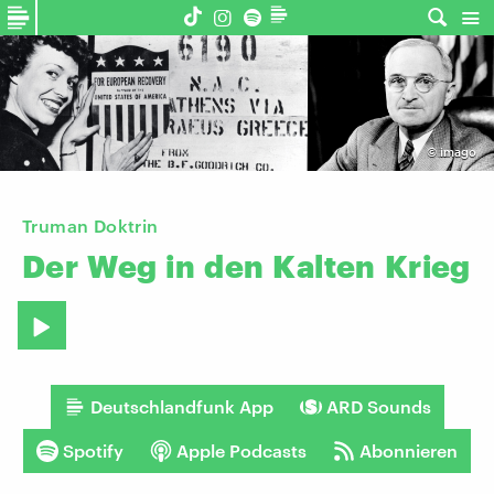
©
imago
Truman Doktrin
Der
Weg
in
den
Kalten
Krieg
Deutschlandfunk App
ARD Sounds
Spotify
Apple Podcasts
Abonnieren