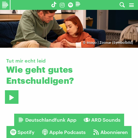
©
Imago | Zoonar (Symbolbild)
Tut mir echt leid
Wie
geht
gutes
Entschuldigen?
Deutschlandfunk App
ARD Sounds
Spotify
Apple Podcasts
Abonnieren