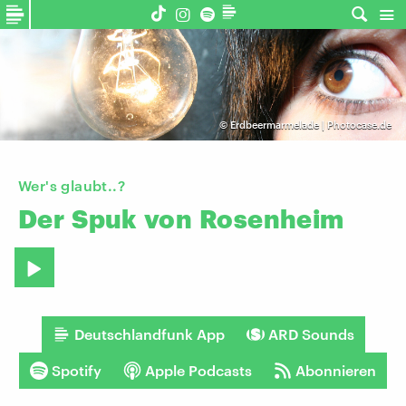
©
Erdbeermarmelade | Photocase.de
Wer's glaubt..?
Der
Spuk
von
Rosenheim
Deutschlandfunk App
ARD Sounds
Spotify
Apple Podcasts
Abonnieren