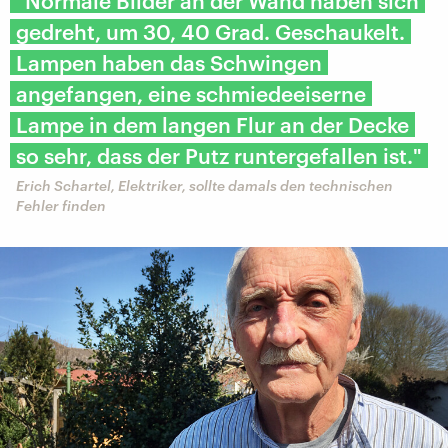
"Normale Bilder an der Wand haben sich
gedreht, um 30, 40 Grad. Geschaukelt.
Lampen haben das Schwingen
angefangen, eine schmiedeeiserne
Lampe in dem langen Flur an der Decke
so sehr, dass der Putz runtergefallen ist."
Erich Schartel, Elektriker, sollte damals den technischen
Fehler finden