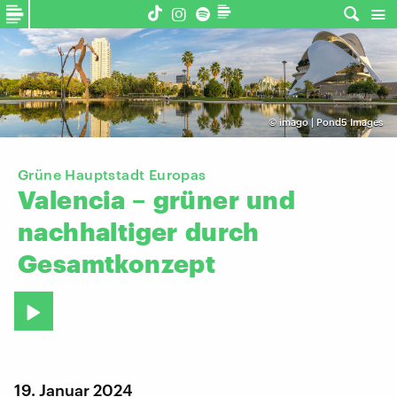
©
imago | Pond5 Images
Grüne Hauptstadt Europas
Valencia
–
grüner
und
nachhaltiger
durch
Gesamtkonzept
19. Januar 2024