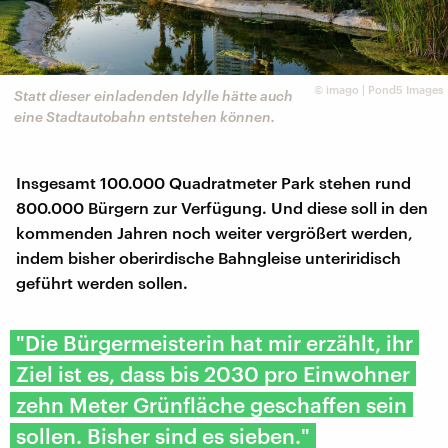
©
imago | Pond5 Images
Statt dieser einladenden Idylle hätte auch
eine Stadtautobahn entstehen können.
Insgesamt 100.000 Quadratmeter Park stehen rund
800.000 Bürgern zur Verfügung. Und diese soll in den
kommenden Jahren noch weiter vergrößert werden,
indem bisher oberirdische Bahngleise unteriridisch
geführt werden sollen.
"Die Bürgermeisterin hat mir erzählt, ihr
Ziel ist es, dass bis 2030 pro Einwohner
zehn Meter Grünfläche geschaffen sein
sollen. Bisher sind es sieben."