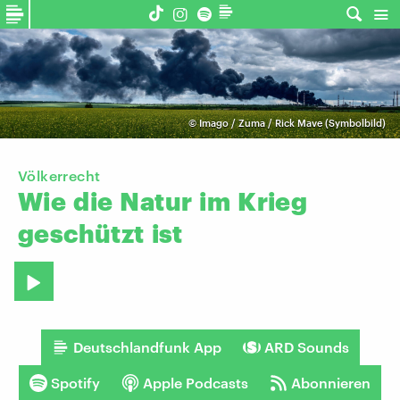
©
Imago / Zuma / Rick Mave (Symbolbild)
Völkerrecht
Wie
die
Natur
im
Krieg
geschützt
ist
Deutschlandfunk App
ARD Sounds
Spotify
Apple Podcasts
Abonnieren