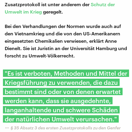
Zusatzprotokoll ist unter anderem der
Schutz der
Umwelt im Krieg
geregelt.
Bei den Verhandlungen der Normen wurde auch auf
den Vietnamkrieg und die von den US-Amerikanern
eingesetzten Chemikalien verwiesen, erklärt Anne
Dienelt. Sie ist Juristin an der Universität Hamburg und
forscht zu Umwelt-Völkerrecht.
"Es ist verboten, Methoden und Mittel der
Kriegsführung zu verwenden, die dazu
bestimmt sind oder von denen erwartet
werden kann, dass sie ausgedehnte,
langanhaltende und schwere Schäden
der natürlichen Umwelt verursachen."
§ 35 Absatz 3 des ersten Zusatzprotokolls zu den Genfer