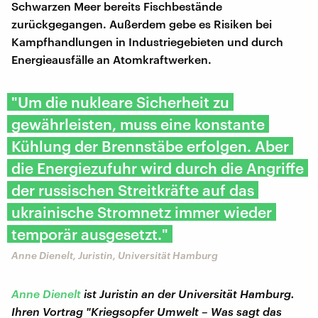
Schwarzen Meer bereits Fischbestände
zurückgegangen. Außerdem gebe es Risiken bei
Kampfhandlungen in Industriegebieten und durch
Energieausfälle an Atomkraftwerken.
"Um die nukleare Sicherheit zu
gewährleisten, muss eine konstante
Kühlung der Brennstäbe erfolgen. Aber
die Energiezufuhr wird durch die Angriffe
der russischen Streitkräfte auf das
ukrainische Stromnetz immer wieder
temporär ausgesetzt."
Anne Dienelt, Juristin, Universität Hamburg
Anne Dienelt
ist Juristin an der Universität Hamburg.
Ihren Vortrag "Kriegsopfer Umwelt – Was sagt das