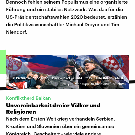
Dennoch fehlen seinem Populismus eine organisierte
Führung und ein stabiles Netzwerk. Was das für die
US-Präsidentschaftswahlen 2020 bedeutet, erzählen
die Politikwissenschaftler Michael Dreyer und Tim
Niendorf.
©
Picture alliance (dpa) | blickwinkel | ZUMA Press | CHROMOGRANGE |
imago | Montage Deutschlandfunk Nova
Konfliktherd Balkan
Unvereinbarkeit dreier Völker und
Religionen
Nach dem Ersten Weltkrieg verhandeln Serbien,
Kroatien und Slowenien über ein gemeinsames
Königreich. Gescheitert - wie viele andere