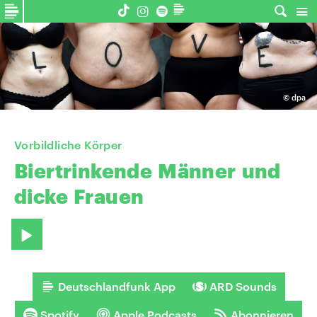
©
dpa
Vorbildliche Körper
Biertrinkende
Männer
und
dicke
Frauen
Deutschlandfunk App
ARD Sounds
Spotify
Apple Podcasts
Abonnieren