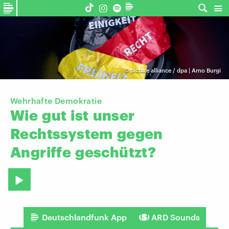
©
picture alliance / dpa | Arno Burgi
Wehrhafte Demokratie
Wie
gut
ist
unser
Rechtssystem
gegen
Angriffe
geschützt?
Deutschlandfunk App
ARD Sounds