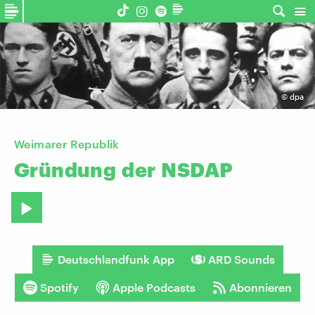
©
dpa
Weimarer Republik
Gründung
der
NSDAP
Deutschlandfunk App
ARD Sounds
Spotify
Apple Podcasts
Abonnieren