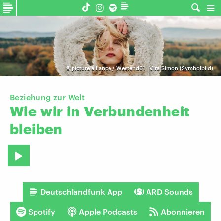
©
picture alliance / Westend61 | Vira Simon (Symbolbild)
Beziehung zur Welt
Wie
wir
in
Verbundenheit
bleiben
Deutschlandfunk App
ARD Sounds
Spotify
Apple Podcasts
Abonnieren