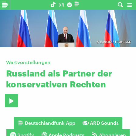
©
IMAGO / ITAR-TASS
Wertvorstellungen
Russland
als
Partner
der
konservativen
Rechten
Deutschlandfunk App
ARD Sounds
Spotify
Apple Podcasts
Abonnieren