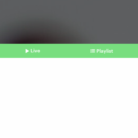
Live
Playlist
©
Imago | STEINSIEK.CH
Shownotes
KI bei Meta
Panik durch Whatsapp-
Kettenbrief