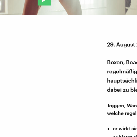
29. August
Boxen, Beac
regelmäßig
hauptsächli
dabei zu bl
Joggen, Wand
welche regelm
er wirkt s
er bietet 