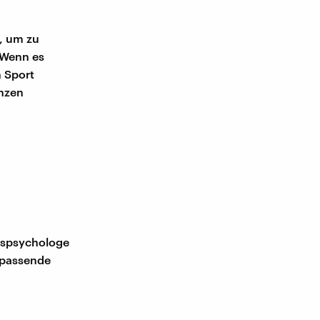
l, um zu
. Wenn es
n Sport
enzen
rtspsychologe
e passende