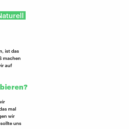
Naturell
, ist das
paß machen
ir auf
obieren?
wir
 das mal
gen wir
sollte uns