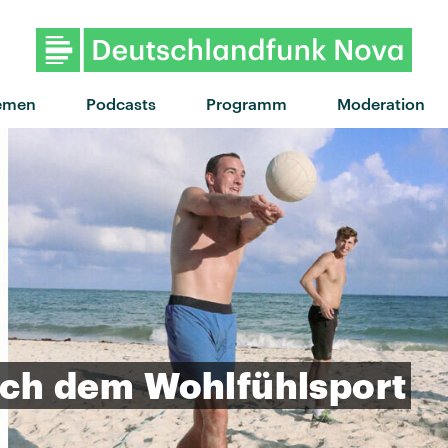
"Every color" von Louis the chi
emen
Podcasts
Programm
Moderation
ch
dem
Wohlfühlsport