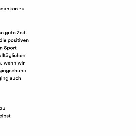
Gedanken zu
e gute Zeit.
die positiven
en Sport
alltäglichen
s, wenn wir
ggingschuhe
ging auch
 zu
elbst