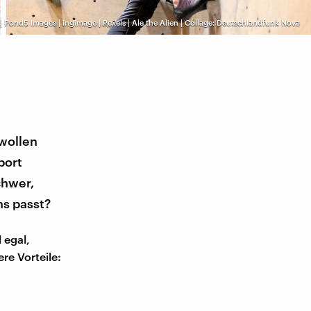
| Pond5 Images | ingimage | Pexels | Ale the Alien | Collage: Deutschlandfunk Nova
 wollen
port
chwer,
ns passt?
 egal,
re Vorteile: