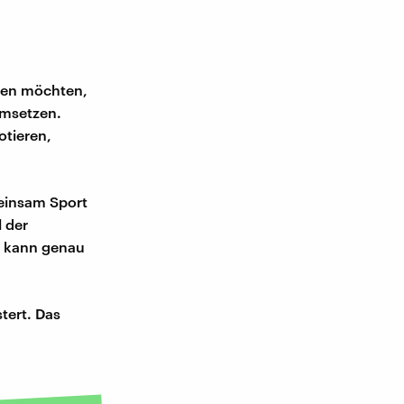
nnen möchten,
umsetzen.
otieren,
meinsam Sport
 der
as kann genau
tert. Das