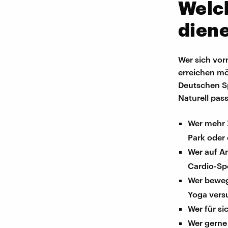
Welch
dien
Wer sich vor
erreichen mö
Deutschen Sp
Naturell pas
Wer mehr Z
Park oder 
Wer auf An
Cardio-Spo
Wer beweg
Yoga vers
Wer für si
Wer gerne 