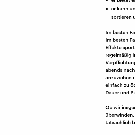
er kann u
sortieren
Im besten Fal
Im besten Fal
Effekte sport
regelmäßig i
Verpflichtun
abends nach
anzuziehen u
einfach zu ö
Dauer und Pu
Ob wir insg
überwinden, 
tatsächlich 