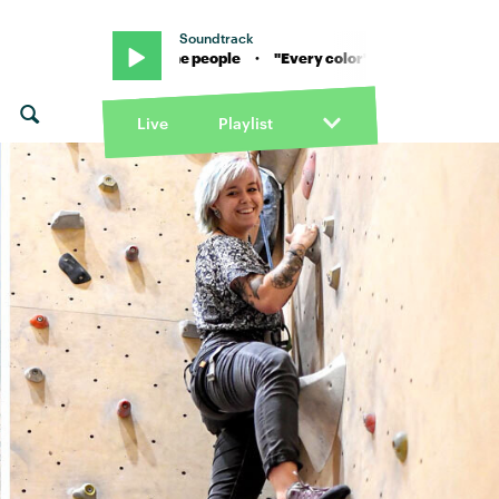
Soundtrack
ld & Foster the people · "Every color" von Louis the child & Foster th
Live
Playlist