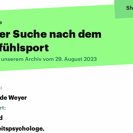
Sh
e
der Suche nach dem
fühlsport
s unserem Archiv vom 29. August 2023
n:
 de Weyer
rt:
d
itspsychologe,