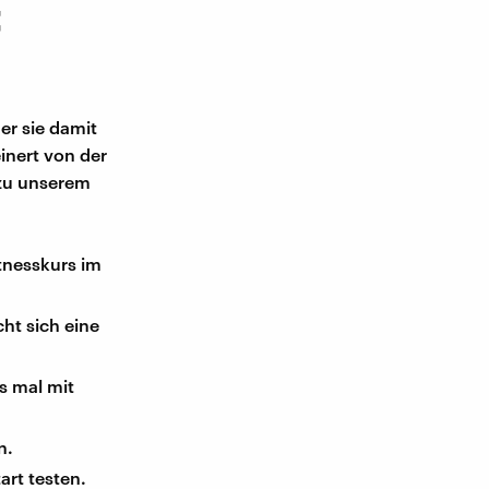
t
er sie damit
inert von der
 zu unserem
tnesskurs im
ht sich eine
s mal mit
n.
art testen.