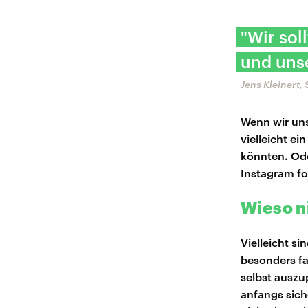
"Wir sol
und unse
Jens Kleinert
Wenn wir uns
vielleicht e
könnten. Ode
Instagram fo
Wieso n
Vielleicht sin
besonders fa
selbst auszup
anfangs sich