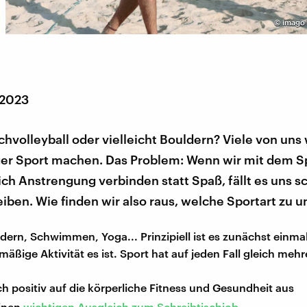
©
imago 
 2023
hvolleyball oder vielleicht Bouldern? Viele von uns
er Sport machen. Das Problem: Wenn wir mit dem S
ch Anstrengung verbinden statt Spaß, fällt es uns s
eiben. Wie finden wir also raus, welche Sportart zu u
ern, Schwimmen, Yoga... Prinzipiell ist es zunächst einmal
äßige Aktivität es ist. Sport hat auf jeden Fall gleich mehre
ich positiv auf die körperliche Fitness und Gesundheit aus
einen
wichtigen Ausgleich zum Schreibtischjob