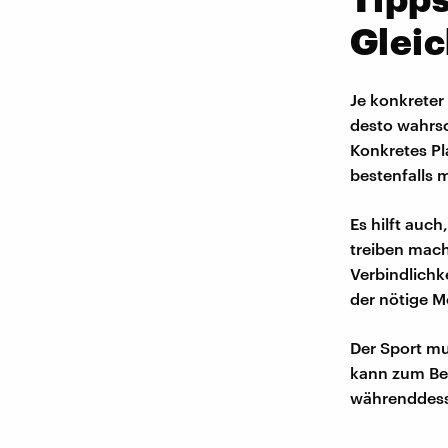
Gleic
Je konkreter
desto wahrsc
Konkretes Pla
bestenfalls 
Es hilft auc
treiben mach
Verbindlichk
der nötige M
Der Sport mu
kann zum Bei
währenddess