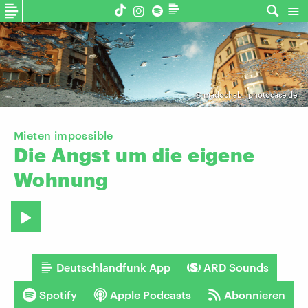
©
madochab | photocase.de
Mieten impossible
Die
Angst
um
die
eigene
Wohnung
Deutschlandfunk App
ARD Sounds
Spotify
Apple Podcasts
Abonnieren