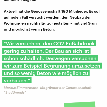
Aktuell hat die Genossenschaft 150 Mitglieder. Es soll
auf jeden Fall versucht werden, den Neubau der
Wohnungen nachhaltig zu gestalten – mit viel Grün
und möglichst wenig Beton.
"Wir versuchen, den CO2-Fußabdruck
gering zu halten. Der Bau an sich ist
schon schädlich. Deswegen versuchen
wir zum Beispiel Begrünung umzusetzen
und so wenig Beton wie möglich zu
verbauen."
Markus Zimmermann, Mitgründer der Genossenschaft
"Stadtimpuls"