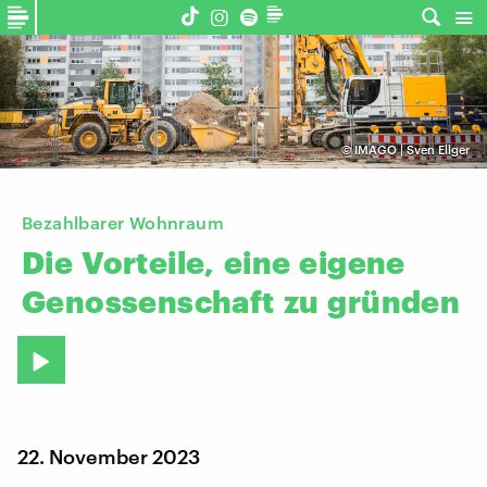
©
IMAGO | Sven Ellger
Bezahlbarer Wohnraum
Die
Vorteile,
eine
eigene
Genossenschaft
zu
gründen
22. November 2023