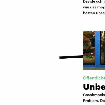
Davide schmi
wie das mögl
besten unse
Öffentlich
Unbe
Geschmacksv
Problem. De