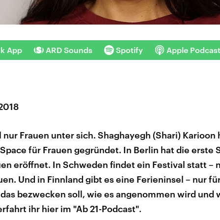
nk App
ARD Sounds
Spotify
Apple Podcas
 2018
 nur Frauen unter sich. Shaghayegh (Shari) Karioon 
pace für Frauen gegründet. In Berlin hat die erste 
uen eröffnet. In Schweden findet ein Festival statt – 
uen. Und in Finnland gibt es eine Ferieninsel – nur fü
 das bezwecken soll, wie es angenommen wird und 
fahrt ihr hier im "Ab 21-Podcast".