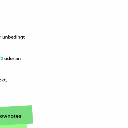
ir unbedingt
52
oder an
ckt,
ownotes