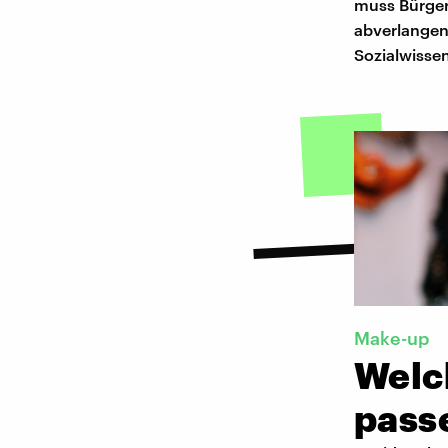
muss Bürge
abverlangen
Sozialwissen
Make-up
Welc
pass