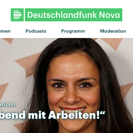
emen
Podcasts
Programm
Moderation
arioon
bend
mit
Arbeiten!“