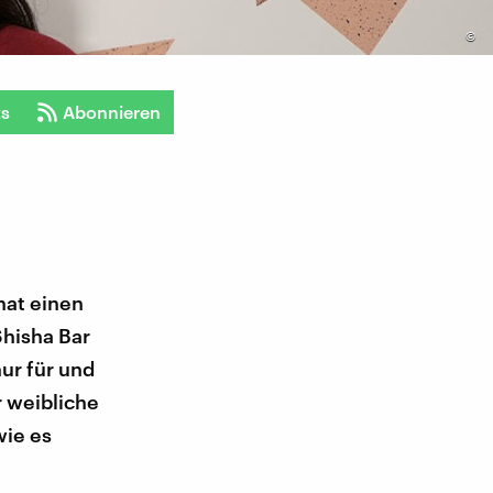
©
ts
Abonnieren
hat einen
Shisha Bar
nur für und
r weibliche
wie es