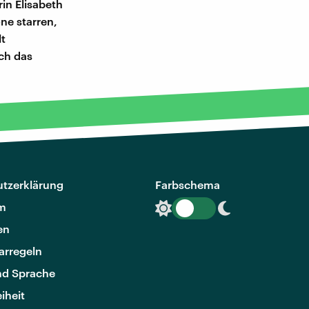
in Elisabeth
ne starren,
t
ch das
tzerklärung
Farbschema
m
en
rregeln
nd Sprache
eiheit