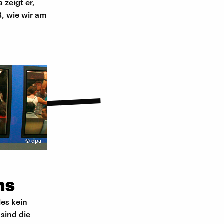
 zeigt er,
ß, wie wir am
©
dpa
ns
les kein
sind die