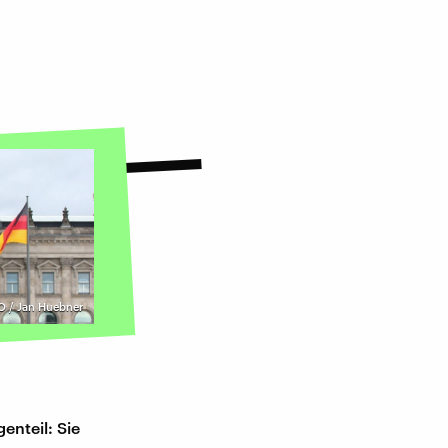
 / Jan Huebner
enteil: Sie