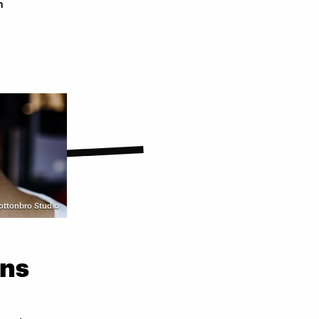
n
Cottonbro Studio
uns