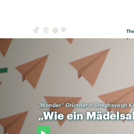
Th
„Wonder“ Gründerin Shaghayegh K
„Wie
ein
Mädelsa