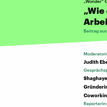
„Wonder“ G
„Wie
Arbei
Beitrag au
Moderatori
Judith Eb
Gesprächsp
Shaghaye
Gründeri
Coworkin
Reporterin