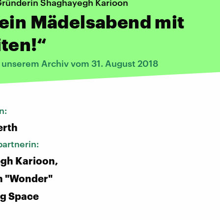
ründerin Shaghayegh Karioon
 ein Mädelsabend mit
ten!“
s unserem Archiv vom 31. August 2018
n:
erth
artnerin:
gh Karioon,
n "Wonder"
g Space
: