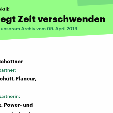
ktik!
legt Zeit verschwenden
s unserem Archiv vom 09. April 2019
:
Schottner
artner:
hütt, Flaneur,
artnerin:
k, Power- und