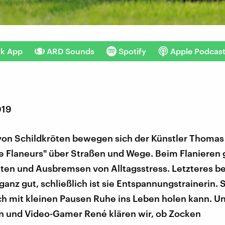
nk App
ARD Sounds
Spotify
Apple Podcas
019
on Schildkröten bewegen sich der Künstler Thomas
le Flaneurs" über Straßen und Wege. Beim Flanieren
lten und Ausbremsen von Alltagsstress. Letzteres b
ganz gut, schließlich ist sie Entspannungstrainerin. S
ch mit kleinen Pausen Ruhe ins Leben holen kann. U
en und Video-Gamer René klären wir, ob Zocken