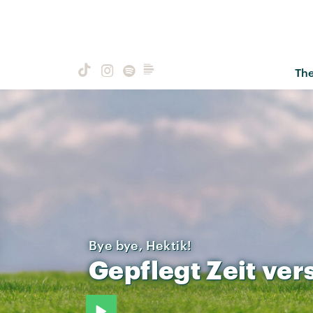
Th
Bye bye, Hektik!
Gepflegt
Zeit
ver