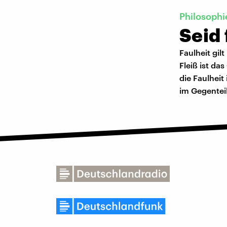
Philosophi
Seid 
Faulheit gil
Fleiß ist da
die Faulheit
im Gegenteil