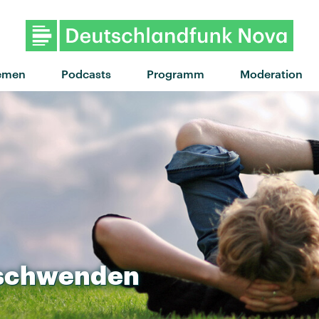
"Underneath" von Young 
emen
Podcasts
Programm
Moderation
schwenden