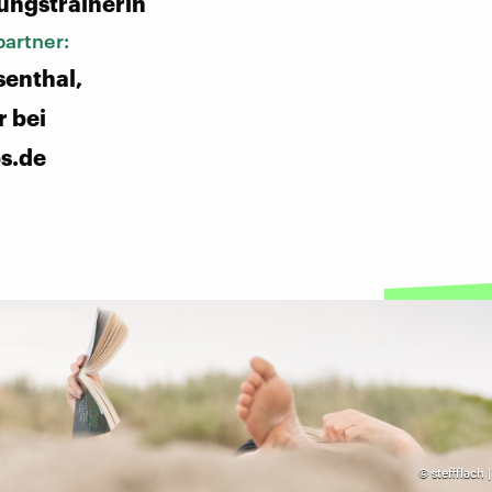
ungstrainerin
artner:
enthal,
 bei
ps.de
©
steffflach