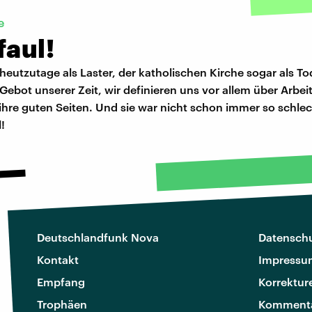
e
faul!
t heutzutage als Laster, der katholischen Kirche sogar als T
s Gebot unserer Zeit, wir definieren uns vor allem über Arbei
 ihre guten Seiten. Und sie war nicht schon immer so schlec
!
Deutschlandfunk Nova
Datenschu
Kontakt
Impressu
Empfang
Korrektur
Trophäen
Kommenta