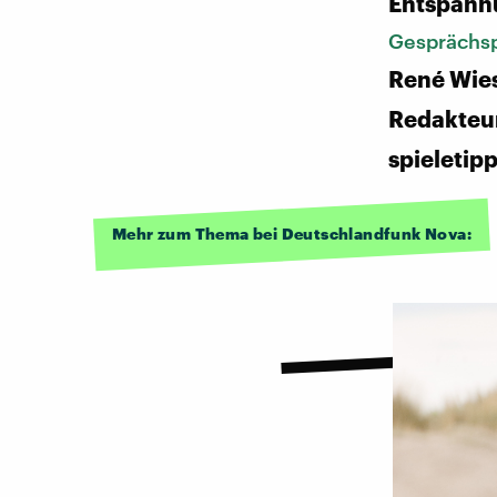
Entspann
Gesprächsp
René Wies
Redakteur
spieletip
Mehr zum Thema bei Deutschlandfunk Nova: