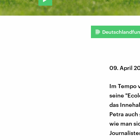
Deutschlandfu
09. April 2
Im Tempo v
seine "Eco
das Inneha
Petra auch 
wie man si
Journalist