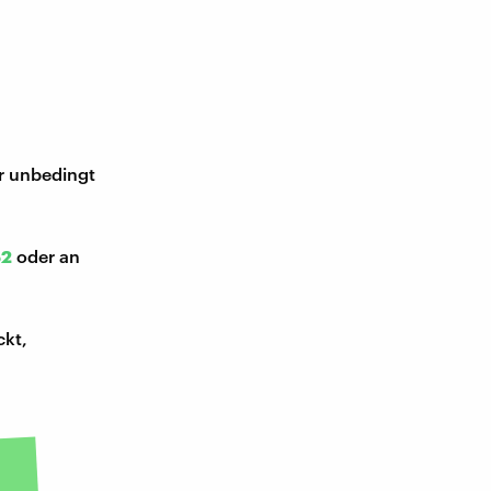
ir unbedingt
52
oder an
ckt,