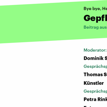
Bye bye, He
Gepf
Beitrag au
Moderator
Dominik 
Gesprächsp
Thomas Sc
Künstler
Gesprächsp
Petra Rin