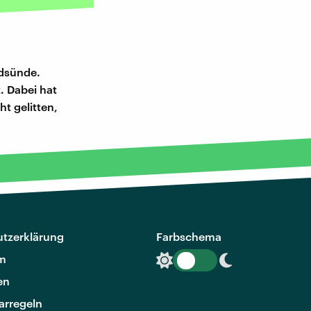
odsünde.
t. Dabei hat
ht gelitten,
tzerklärung
Farbschema
m
en
rregeln