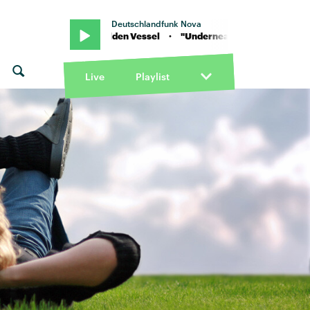
Deutschlandfunk Nova
Franco feat. Golden Vessel · "Underneath" von Young Franco feat. 
Live
Playlist