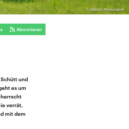
©
zululord | Photocase.de
ts
Abonnieren
 Schütt und
 geht es um
eherrscht
ie verrät,
nd mit dem