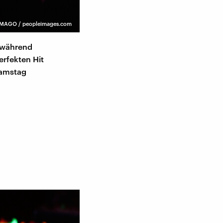
IMAGO / peopleimages.com
 während
erfekten Hit
Samstag