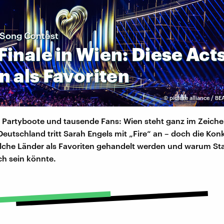
 Song Contest
Finale
in
Wien:
Diese
Act
en
als
Favoriten
©
picture alliance / B
, Partyboote und tausende Fans: Wien steht ganz im Zeich
 Deutschland tritt Sarah Engels mit „Fire“ an – doch die Konk
elche Länder als Favoriten gehandelt werden und warum Sta
h sein könnte.