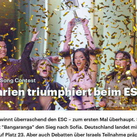
 Song Contest
arien
triumphiert
beim
E
©
pictur
ewinnt überraschend den ESC – zum ersten Mal überhaupt.
t "Bangaranga" den Sieg nach Sofia. Deutschland landet mi
uf Platz 23. Aber auch Debatten über Israels Teilnahme prä