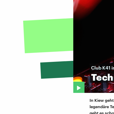
Club K41 i
Tech
In Kiew geht
legendäre Te
geht es scho