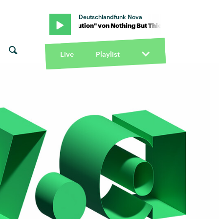
Deutschlandfunk Nova
· "Evolution" von Nothing But Thieves · "Evolution" von Nothing But
Live
Playlist