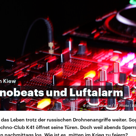
n Kiew
nobeats
und
Luftalarm
©
picture alliance / SZ Photo | 
 das Leben trotz der russischen Drohnenangriffe weiter. So
chno-Club K41 öffnet seine Türen. Doch weil abends Sperrs
n nachmittags los. Wie ist es, mitten im Krieg zu feiern?