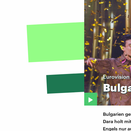
Eurovision
Bulg
Bulgarien g
Dara holt mi
Engels nur a