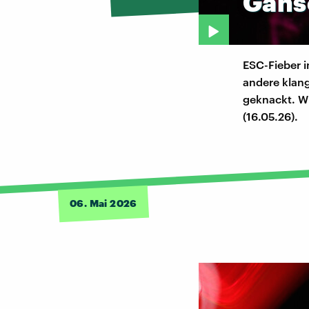
Gäns
ESC-Fieber 
andere klang
geknackt. W
(16.05.26).
06. Mai 2026