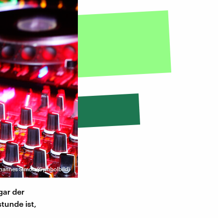
Johannes Simon (Symbolbild)
gar der
tunde ist,