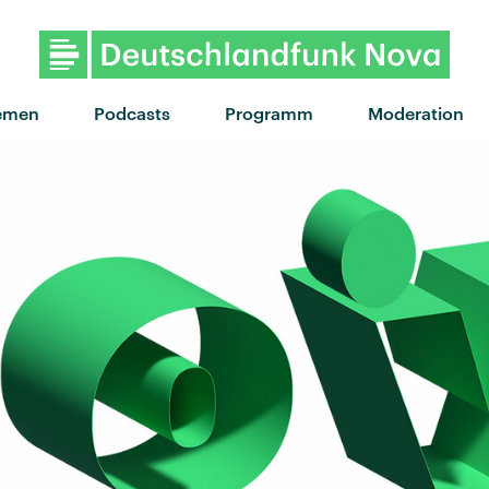
"Evolution" von Nothing But Thieves 
emen
Podcasts
Programm
Moderation