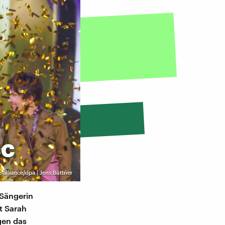
SC
e alliance/dpa | Jens Büttner
 Sängerin
t Sarah
gen das