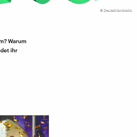
©
Deutschlandradio
lem? Warum
det ihr