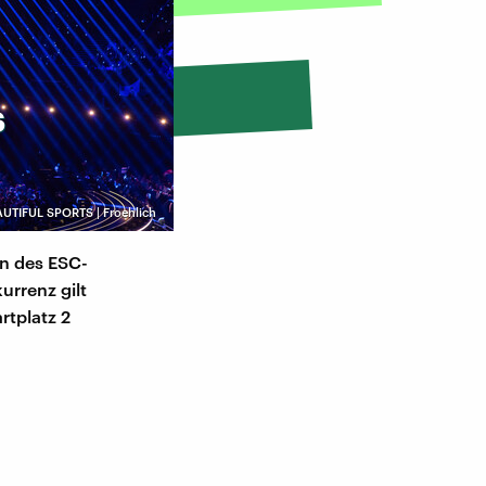
s
EAUTIFUL SPORTS | Froehlich
en des ESC-
urrenz gilt
rtplatz 2