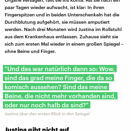
paar Tagen wieder aufwacht, ist klar: In ihren
Fingerspitzen und in beiden Unterschenkeln hat die
Durchblutung aufgehört, sie müssen amputiert
werden. Nach drei Monaten wird Justina im Rollstuhl
aus dem Krankenhaus entlassen. Zuhause sieht sie
sich zum ersten Mal wieder in einem großen Spiegel –
ohne Beine und Finger.
"Und das war natürlich dann so: Wow,
sind das grad meine Finger, die da so
komisch aussehen? Sind das meine
Beine, die nicht mehr vorhanden sind,
oder nur noch halb da sind?"
Justina über den ersten Blick in den Spiegel
Justina gibt nicht auf