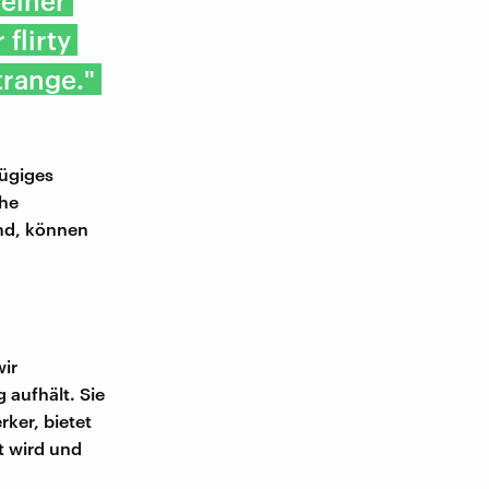
 einer
flirty
trange."
zügiges
che
ind, können
ir
aufhält. Sie
ker, bietet
t wird und