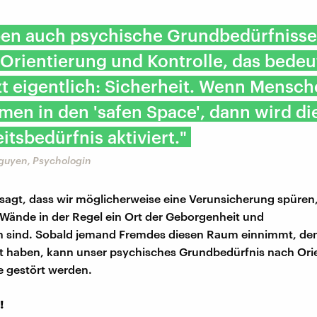
ben auch psychische Grundbedürfnisse
 Orientierung und Kontrolle, das bedeu
t eigentlich: Sicherheit. Wenn Mensc
en in den 'safen Space', dann wird di
itsbedürfnis aktiviert."
guyen, Psychologin
agt, dass wir möglicherweise eine Verunsicherung spüren,
 Wände in der Regel ein Ort der Geborgenheit und
n sind. Sobald jemand Fremdes diesen Raum einnimmt, den
st haben, kann unser psychisches Grundbedürfnis nach Ori
e gestört werden.
!