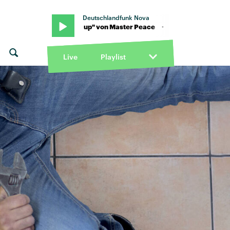
Deutschlandfunk Nova
 · "Start you up" von Master Peace · "Start you up" von Master Pea
Live
Playlist