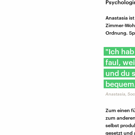
Psychologi
Anastasia ist
Zimmer-Wohnu
Ordnung. Spä
"Ich hab
faul, we
und du s
bequem. 
Anastasia, So
Zum einen füh
zum anderen
selbst produ
gesetzt und 