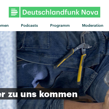
"Start you up" von Master Peace
emen
Podcasts
Programm
Moderation
er
zu
uns
kommen