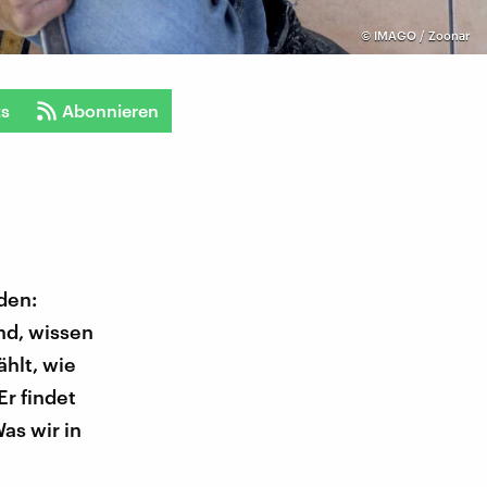
©
IMAGO / Zoonar
ts
Abonnieren
den:
nd, wissen
ählt, wie
Er findet
as wir in