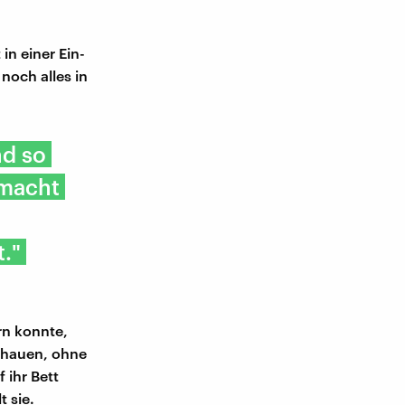
in einer Ein-
noch alles in
nd so
 macht
."
ern konnte,
chauen, ohne
 ihr Bett
 sie.