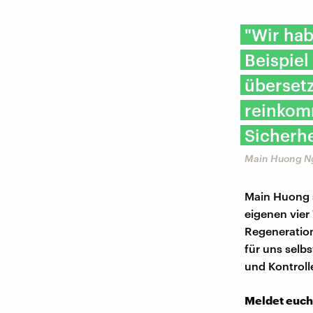
"Wir ha
Beispiel
übersetz
reinkomm
Sicherhe
Main Huong N
Main Huong s
eigenen vier
Regeneratio
für uns selb
und Kontroll
Meldet euch