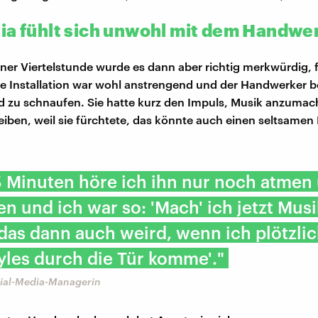
ia fühlt sich unwohl mit dem Handwe
iner Viertelstunde wurde es dann aber richtig merkwürdig, 
ie Installation war wohl anstrengend und der Handwerker b
 zu schnaufen. Sie hatte kurz den Impuls, Musik anzumach
eiben, weil sie fürchtete, das könnte auch einen seltsamen
5 Minuten höre ich ihn nur noch atmen
n und ich war so: 'Mach' ich jetzt Musi
 das dann auch weird, wenn ich plötzlic
yles durch die Tür komme'."
cial-Media-Managerin