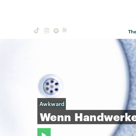
Th
Awkward
Wenn
Handwerk