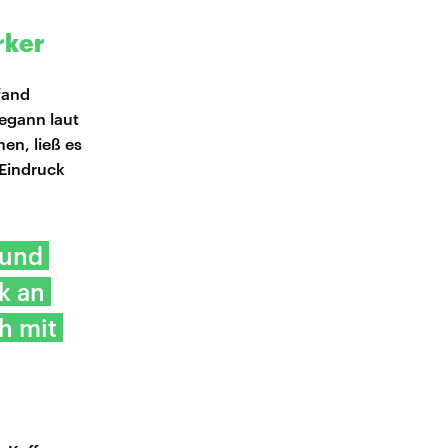
rker
fand
egann laut
en, ließ es
 Eindruck
 und
k an
h mit