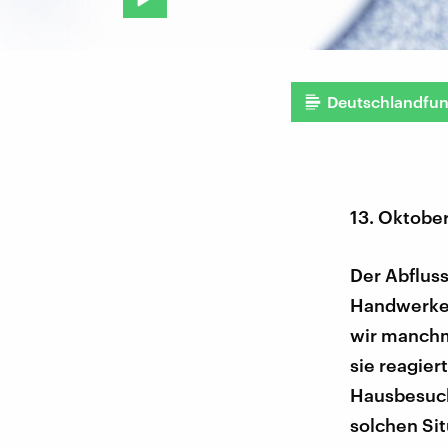
Deutschlandfu
13. Oktobe
Der Abfluss
Handwerker
wir manchma
sie reagier
Hausbesuch
solchen Si