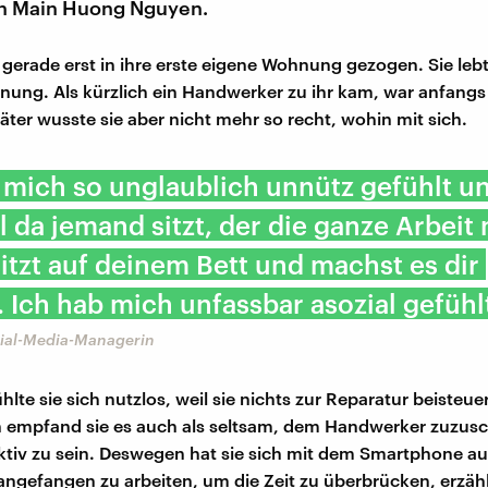
n Main Huong Nguyen.
 gerade erst in ihre erste eigene Wohnung gezogen. Sie lebt 
ng. Als kürzlich ein Handwerker zu ihr kam, war anfangs 
ter wusste sie aber nicht mehr so recht, wohin mit sich.
 mich so unglaublich unnütz gefühlt u
il da jemand sitzt, der die ganze Arbeit
itzt auf deinem Bett und machst es dir
Ich hab mich unfassbar asozial gefühlt
cial-Media-Managerin
lte sie sich nutzlos, weil sie nichts zur Reparatur beisteu
 empfand sie es auch als seltsam, dem Handwerker zuzus
ktiv zu sein. Deswegen hat sie sich mit dem Smartphone auf
angefangen zu arbeiten, um die Zeit zu überbrücken, erzählt