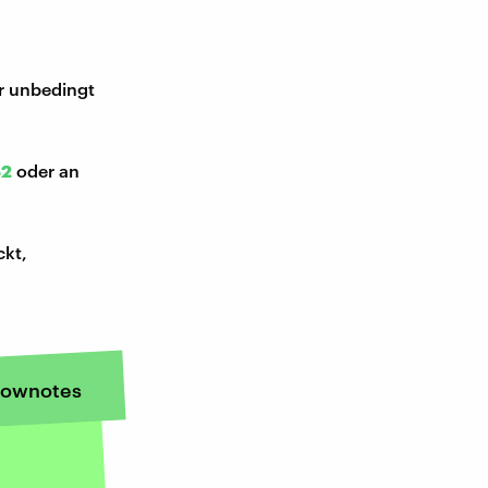
ir unbedingt
52
oder an
ckt,
ownotes