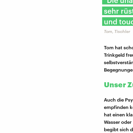
"Die una
sehr rüs
und touc
Tom, Tischler
Tom hat scho
Trinkgeld fr
selbstverstä
Begegnungen 
Unser Z
Auch die Ps
empfinden k
hat einen kl
Wasser oder 
begibt sich 