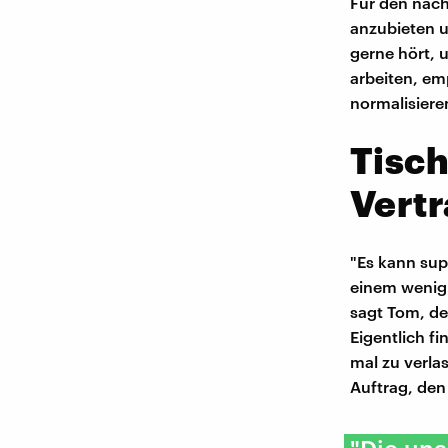
Für den näc
anzubieten u
gerne hört, 
arbeiten, emp
normalisiere
Tisch
Vert
"Es kann sup
einem wenig 
sagt Tom, de
Eigentlich fi
mal zu verlas
Auftrag, den