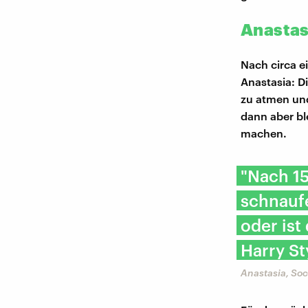
Anastas
Nach circa e
Anastasia: D
zu atmen und
dann aber bl
machen.
"Nach 1
schnaufe
oder ist
Harry St
Anastasia, So