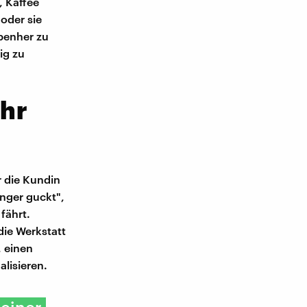
 Kaffee
oder sie
ebenher zu
ig zu
ehr
 die Kundin
nger guckt",
fährt.
die Werkstatt
, einen
alisieren.