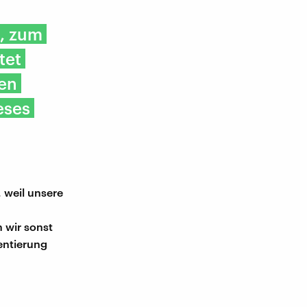
, zum
tet
hen
eses
 weil unsere
 wir sonst
entierung