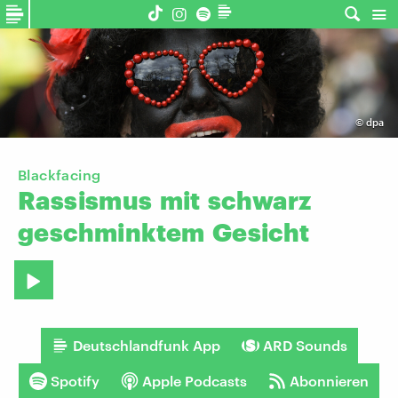
©
dpa
Blackfacing
Rassismus
mit
schwarz
geschminktem
Gesicht
Deutschlandfunk App
ARD Sounds
Spotify
Apple Podcasts
Abonnieren