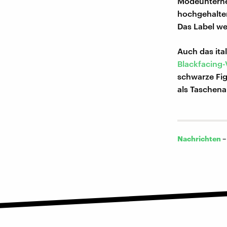
Modeunter
hochgehalten
Das Label we
Auch das it
Blackfacing
schwarze Fig
als Taschen
Nachrichten