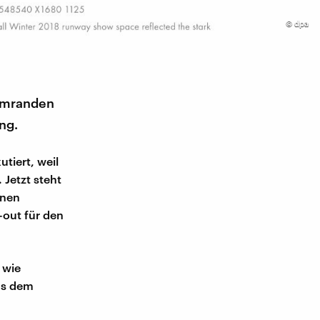
©
dpa
 umranden
ng.
tiert, weil
 Jetzt steht
inen
-out für den
 wie
aus dem