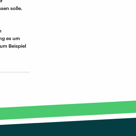
er
sen solle.
n
ng es um
zum Beispiel