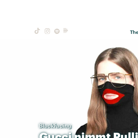
Th
Blackfacing
Gucci
nimmt
Pull