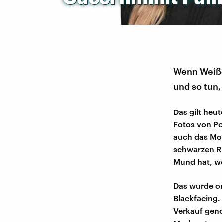
Wenn Weiße
und so tun,
Das gilt heut
Fotos von Po
auch das Mod
schwarzen Ro
Mund hat, w
Das wurde onl
Blackfacing.
Verkauf gen