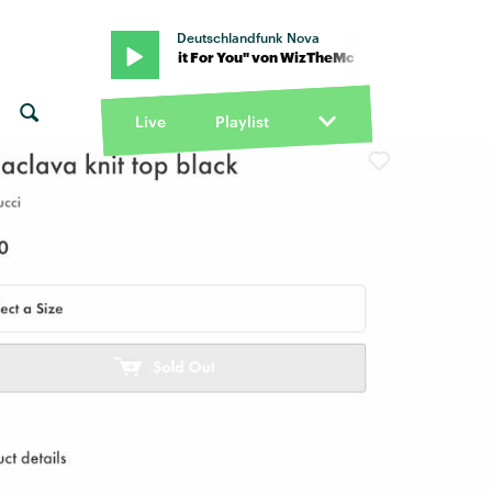
Deutschlandfunk Nova
von WizTheMc · "Wait For You" von WizTheMc · "Wait For You" vo
Live
Playlist