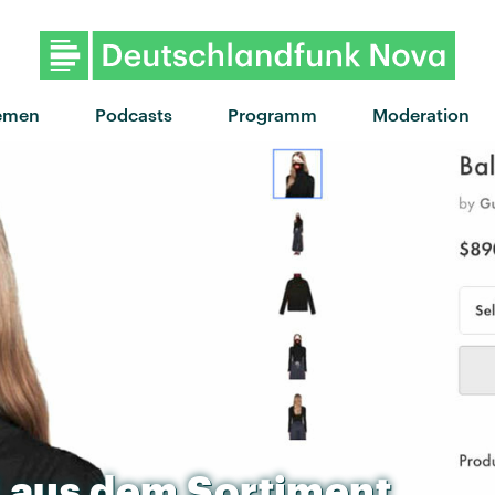
"Wait For You" 
emen
Podcasts
Programm
Moderation
i
aus
dem
Sortiment