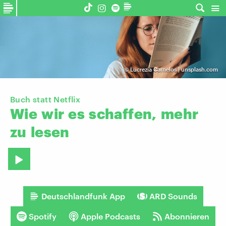
©
Lucrezia Carnelos | unsplash.com
Buch statt Netflix
Wie
wir
es
schaffen,
mehr
zu
lesen
Deutschlandfunk App
ARD Sounds
Spotify
Apple Podcasts
Abonnieren