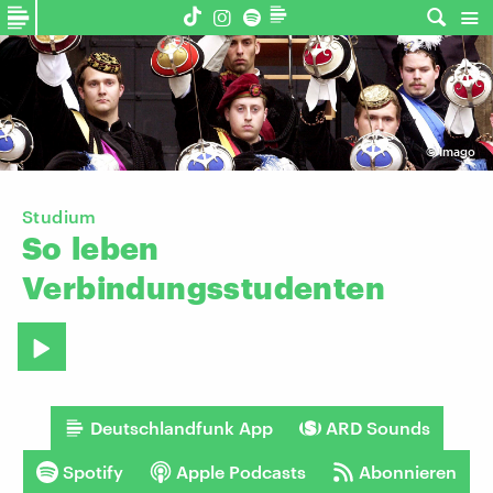
©
Imago
Studium
So
leben
Verbindungsstudenten
Deutschlandfunk App
ARD Sounds
Spotify
Apple Podcasts
Abonnieren