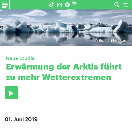
©
Elsone | Photocase
Neue Studie
Erwärmung
der
Arktis
führt
zu
mehr
Wetterextremen
01. Juni 2019