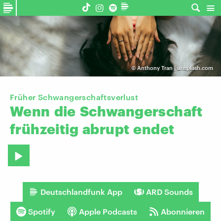
©
Anthony Tran | unsplash.com
Früher Schwangerschaftsverlust
Wenn
die
Schwangerschaft
frühzeitig
abrupt
endet
Deutschlandfunk App
ARD Sounds
Spotify
Apple Podcasts
Abonnieren