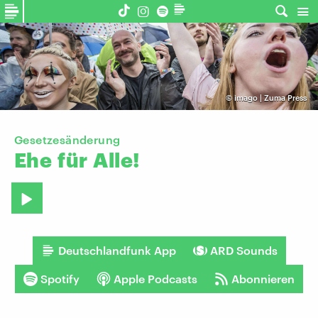
©
imago | Zuma Press
Gesetzesänderung
Ehe
für
Alle!
Deutschlandfunk App
ARD Sounds
Spotify
Apple Podcasts
Abonnieren