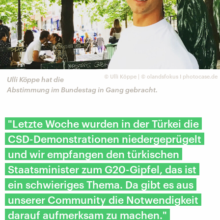
©
Ulli Köppe | © olandsfokus I photocase.de
Ulli Köppe hat die
Abstimmung im Bundestag in Gang gebracht.
"Letzte Woche wurden in der Türkei die
CSD-Demonstrationen niedergeprügelt
und wir empfangen den türkischen
Staatsminister zum G20-Gipfel, das ist
ein schwieriges Thema. Da gibt es aus
unserer Community die Notwendigkeit
darauf aufmerksam zu machen."