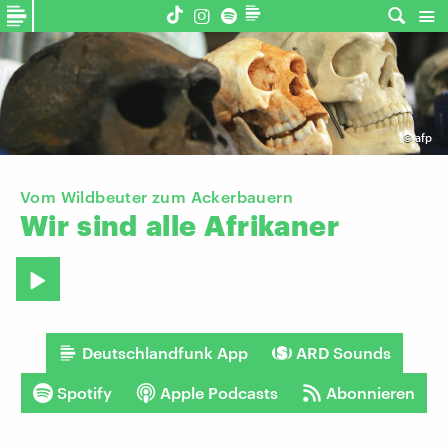
©
afp
Vom Wildbeuter zum Ackerbauern
Wir
sind
alle
Afrikaner
Deutschlandfunk App
ARD Sounds
Spotify
Apple Podcasts
Abonnieren