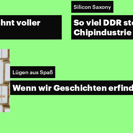
Silicon Saxony
hnt voller
So viel DDR st
Chipindustrie
Lügen aus Spaß
Wenn wir Geschichten erfin