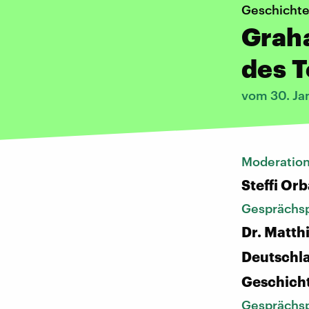
Geschichte
Graha
des T
vom 30. Ja
Moderatio
Steffi Or
Gesprächsp
Dr. Matthi
Deutschl
Geschich
Gesprächsp