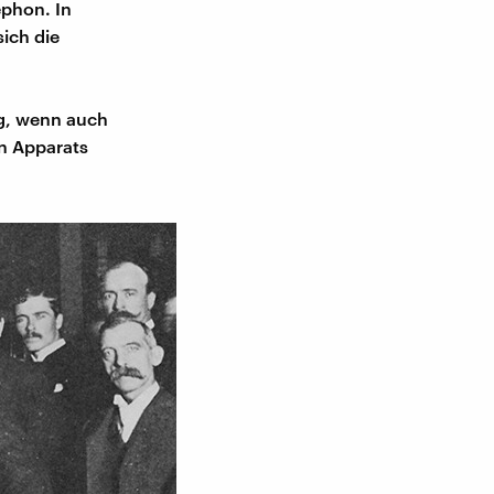
ephon. In
ich die
ig, wenn auch
en Apparats