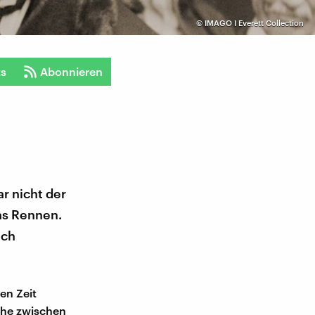
©
IMAGO I Everett Collection
ts
Abonnieren
r nicht der
as Rennen.
uch
en Zeit
che zwischen