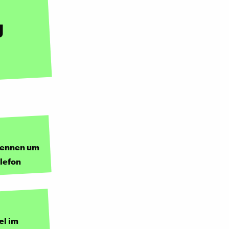
g
 Rennen um
elefon
el im