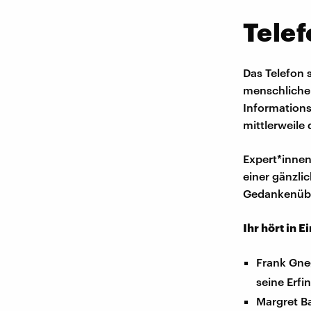
Telef
Das Telefon 
menschliche
Informations
mittlerweile
Expert*inne
einer gänzl
Gedankenüb
Ihr hört in E
Frank Gn
seine Erfi
Margret B