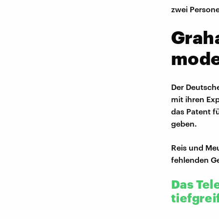
zwei Persone
Graha
mode
Der Deutsche
mit ihren Ex
das Patent f
geben.
Reis und Meu
fehlenden G
Das Tel
tiefgre