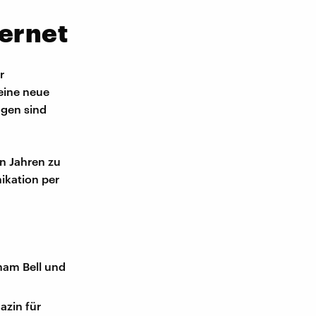
ternet
r
eine neue
ngen sind
n Jahren zu
ikation per
ham Bell und
azin für