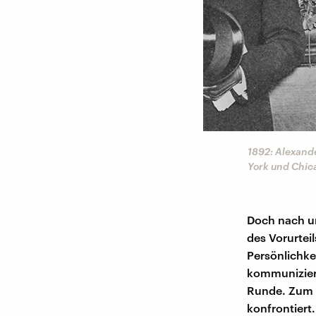
1892: Alexand
York und Chic
Doch nach u
des Vorurtei
Persönlichke
kommuniziere
Runde. Zum 
konfrontiert.