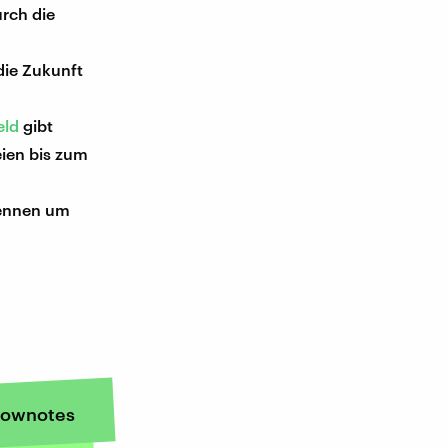
rch die
 die Zukunft
eld
gibt
ien bis zum
Rennen um
ownotes