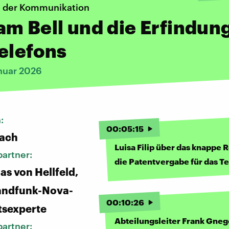
 der Kommunikation
m Bell und die Erfindun
elefons
nuar 2026
n:
00
:
05
:
15
bach
Luisa Filip über das knappe
artner:
die Patentvergabe für das T
as von Hellfeld,
andfunk-Nova-
00
:
10
:
26
tsexperte
Abteilungsleiter Frank Gneg
artner: