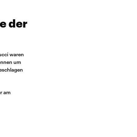
e der
ucci waren
Rennen um
geschlagen
er am