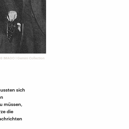
©
IMAGO I Gemini Collection
ussten sich
en
zu müssen,
ze die
achrichten