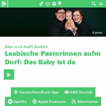
©
privat
Ellen und Steffi Radtke
Lesbische
Pastorinnen
aufm
Dorf:
Das
Baby
ist
da
Deutschlandfunk App
ARD Sounds
Spotify
Apple Podcasts
Abonnieren