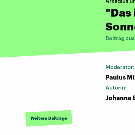
Arkadius un
"Das 
Sonn
Beitrag au
Moderator
Paulus Mü
Autorin:
Johanna
Weitere Beiträge