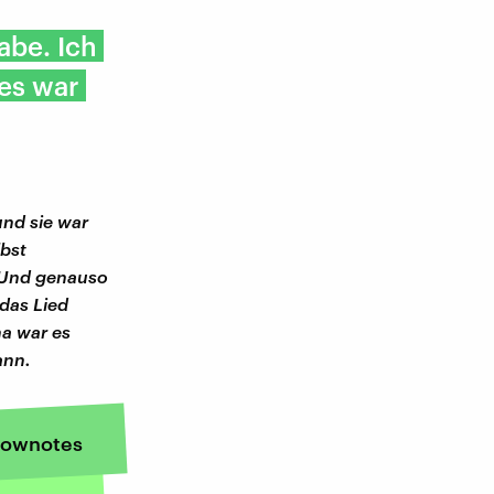
abe. Ich
es war
nd sie war
lbst
. Und genauso
das Lied
na war es
ann.
ownotes