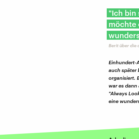
"Ich bin
möchte 
wunders
Berit über die
Einhundert-
auch später b
organisiert.
war es dann 
"Always Look
eine wunders