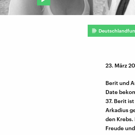
Deutschlandfu
23. März 2
Berit und A
Date bekom
37. Berit is
Arkadius g
den Krebs. 
Freude und 