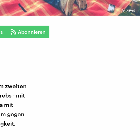
©
privat
ts
Abonnieren
em zweiten
ebs - mit
da mit
sam gegen
gkeit,