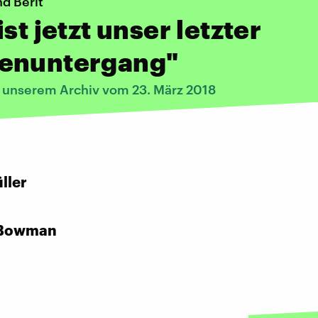
d Berit
ist jetzt unser letzter
enuntergang"
s unserem Archiv vom 23. März 2018
:
ller
 Bowman