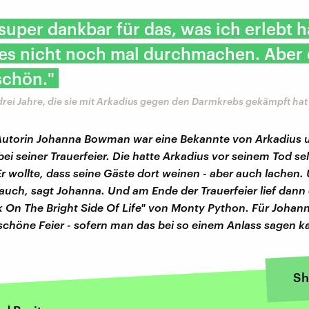
 super dankbar für das, was ich erlebt h
es nicht noch mal durchmachen. Aber 
chön."
 drei Jahre, die sie mit Arkadius gegen den Darmkrebs gekämpft hat
Autorin Johanna Bowman war eine Bekannte von Arkadius u
ei seiner Trauerfeier. Die hatte Arkadius vor seinem Tod se
 Er wollte, dass seine Gäste dort weinen - aber auch lachen
auch, sagt Johanna. Und am Ende der Trauerfeier lief dann 
 On The Bright Side Of Life" von Monty Python. Für Johan
chöne Feier - sofern man das bei so einem Anlass sagen k
Sh