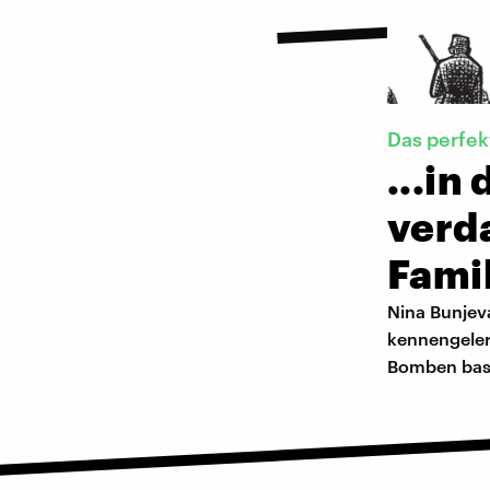
Das perfek
...in
verd
Famil
Nina Bunjeva
kennengelern
Bomben bast