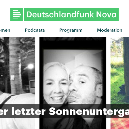
emen
Podcasts
Programm
Moderation
er
letzter
Sonnenunterg