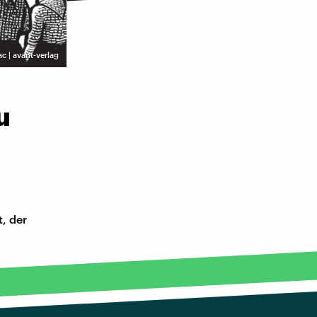
c | avant-verlag
u
t, der