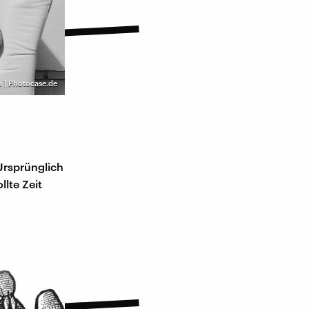
n | Photocase.de
Ursprünglich
llte Zeit