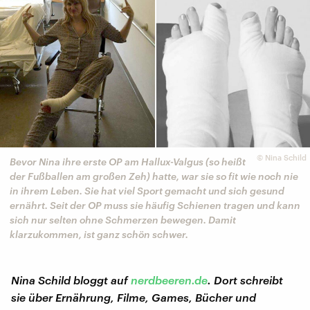
©
Nina Schild
Bevor Nina ihre erste OP am Hallux-Valgus (so heißt
der Fußballen am großen Zeh) hatte, war sie so fit wie noch nie
in ihrem Leben. Sie hat viel Sport gemacht und sich gesund
ernährt. Seit der OP muss sie häufig Schienen tragen und kann
sich nur selten ohne Schmerzen bewegen. Damit
klarzukommen, ist ganz schön schwer.
Nina Schild bloggt auf
nerdbeeren.de
. Dort schreibt
sie über Ernährung, Filme, Games, Bücher und