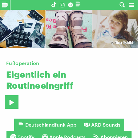
©
Nina Schild
Fußoperation
Eigentlich
ein
Routineeingriff
Deutschlandfunk App
ARD Sounds
Spotify
Apple Podcasts
Abonnieren