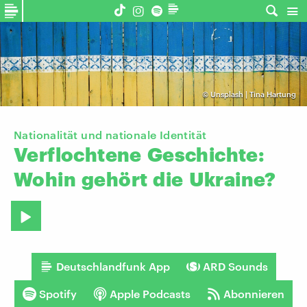
©
Unsplash | Tina Hartung
Nationalität und nationale Identität
Verflochtene
Geschichte:
Wohin
gehört
die
Ukraine?
Deutschlandfunk App
ARD Sounds
Spotify
Apple Podcasts
Abonnieren