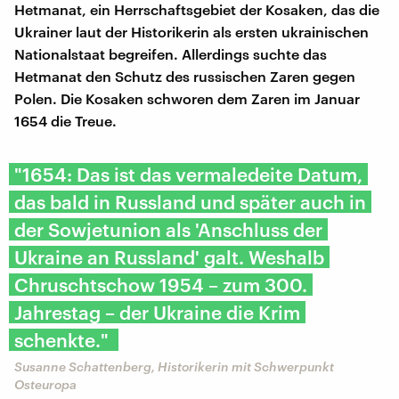
Hetmanat, ein Herrschaftsgebiet der Kosaken, das die
Ukrainer laut der Historikerin als ersten ukrainischen
Nationalstaat begreifen. Allerdings suchte das
Hetmanat den Schutz des russischen Zaren gegen
Polen. Die Kosaken schworen dem Zaren im Januar
1654 die Treue.
"1654: Das ist das vermaledeite Datum,
das bald in Russland und später auch in
der Sowjetunion als 'Anschluss der
Ukraine an Russland' galt. Weshalb
Chruschtschow 1954 – zum 300.
Jahrestag – der Ukraine die Krim
schenkte."
Susanne Schattenberg, Historikerin mit Schwerpunkt
Osteuropa