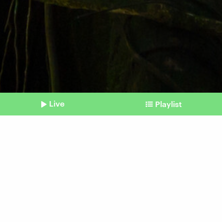
Live
Playlist
©
IMAGO / ingimage
Shownotes
Natur
Der Regenwald kehrt zurück