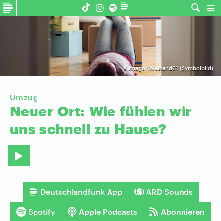
©
imago | Westend61 (Symbolbild)
Umzug
Neuer
Ort:
Wie
fühlen
wir
uns
schnell
zu
Hause?
Deutschlandfunk App
ARD Sounds
Spotify
Apple Podcasts
Abonnieren