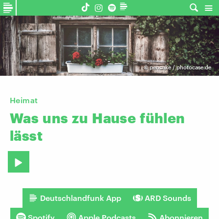
©
pencake / photocase.de
Heimat
Was
uns
zu
Hause
fühlen
lässt
Deutschlandfunk App
ARD Sounds
Spotify
Apple Podcasts
Abonnieren