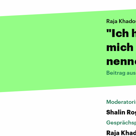
Raja Khadou
"Ich 
mich 
nenn
Beitrag au
Moderatori
Shalin Ro
Gesprächsp
Raja Khad