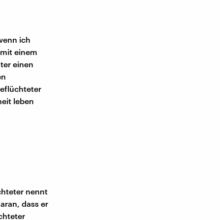
 wenn ich
 mit einem
ter einen
en
eflüchteter
heit leben
chteter nennt
daran, dass er
chteter