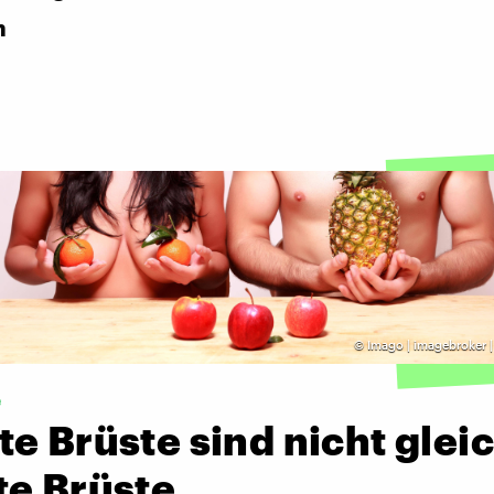
n
©
Imago | imagebroker |
e
e Brüste sind nicht glei
te Brüste