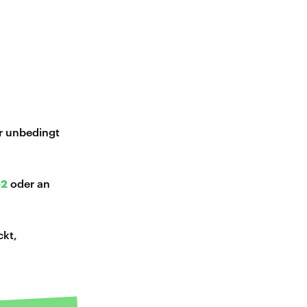
ir unbedingt
52
oder an
ckt,