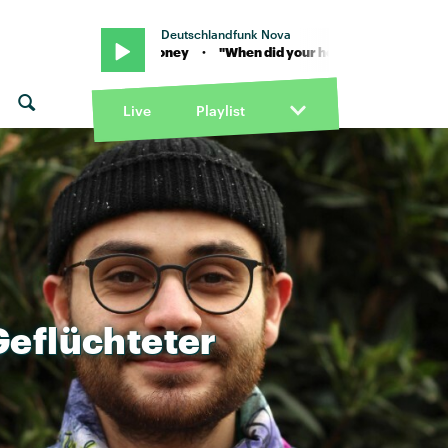
Deutschlandfunk Nova
ing?" von Rooney · "When did your heart go missing?" von Rooney · 
Live
Playlist
Geflüchteter