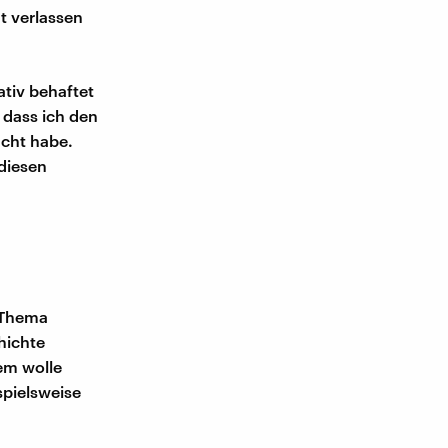
t verlassen
ativ behaftet
 dass ich den
ucht habe.
 diesen
m Thema
hichte
em wolle
spielsweise