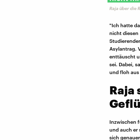
Raja über die 
"Ich hatte d
nicht diesen
Studierenden
Asylantrag. 
enttäuscht u
sei. Dabei, s
und floh au
Raja 
Geflü
Inzwischen f
und auch er s
sich genauer