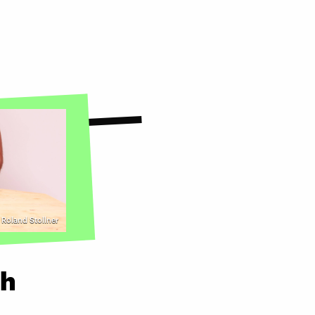
 Roland Stollner
ch