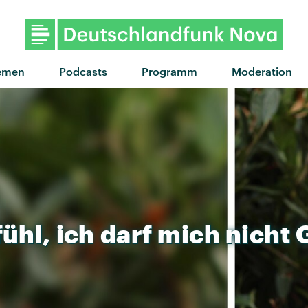
"When did your heart go miss
emen
Podcasts
Programm
Moderation
ühl,
ich
darf
mich
nicht