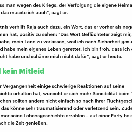
ss man wegen des Kriegs, der Verfolgung die eigene Heima
das musste ich auch", sagt er.
nis verhilft Raja auch dazu, ein Wort, das er vorher als neg
 hat, positiv zu sehen: "Das Wort Geflüchteter zeigt mir,
abe, mein Land zu verlassen, weil ich nach Sicherheit ges
nd habe mein eigenes Leben gerettet. Ich bin froh, dass ich
cht habe und schäme mich nicht dafür", sagt er heute.
l kein Mitleid
er Vergangenheit einige schwierige Reaktionen auf seine
chte erhalten hat, wünscht er sich mehr Sensibilität bei
chen sollten andere nicht einfach so nach ihrer Fluchtgesc
 das könne sehr traumatisierend oder verletzend sein. Zud
mer seine Lebensgeschichte erzählen – auf einer Party bei
ach die Zeit genießen.