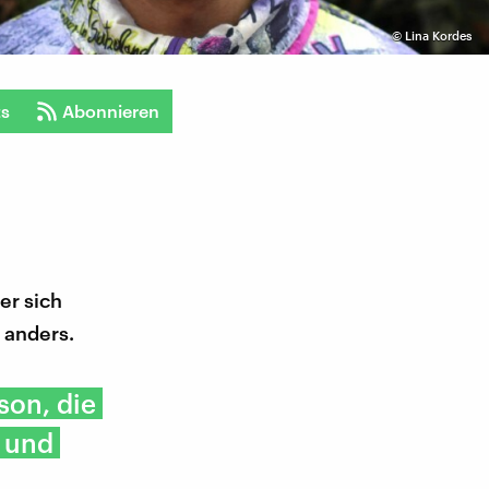
©
Lina Kordes
ts
Abonnieren
er sich
 anders.
rson, die
t und