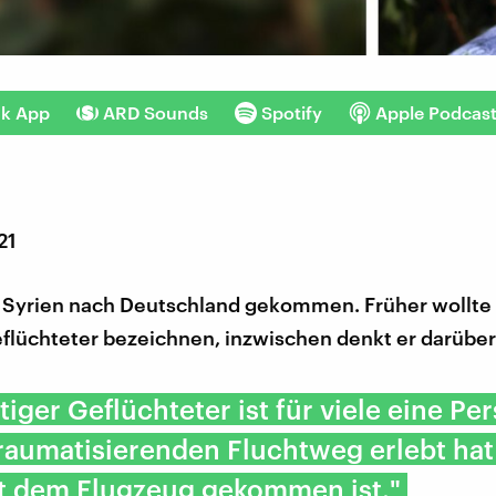
nk App
ARD Sounds
Spotify
Apple Podcas
21
s Syrien nach Deutschland gekommen. Früher wollte 
eflüchteter bezeichnen, inzwischen denkt er darüber
htiger Geflüchteter ist für viele eine Pe
raumatisierenden Fluchtweg erlebt ha
it dem Flugzeug gekommen ist."