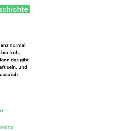
schichte
"ganz normal
bin froh,
 denn das gibt
aft sein, und
 dass ich
rt
 meine