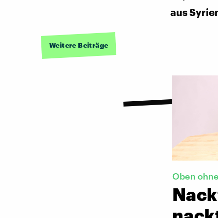
aus Syrie
Weitere Beiträge
Oben ohn
Nackt
nack