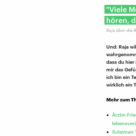
"Viele M
hören, d
Raja über die
Und: Raja wil
wahrgenommen
dass du hier 
mir das Gefüh
ich bin ein T
wirklich ein 
Mehr zum T
Ärztin Fri
lebensver
Sulaiman T