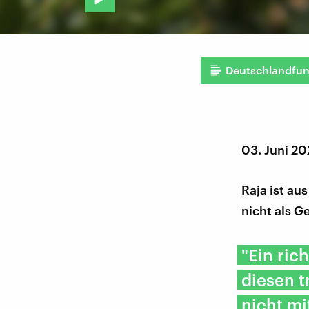
Deutschlandfu
03. Juni 20
Raja ist au
nicht als G
"Ein ric
diesen t
nicht m