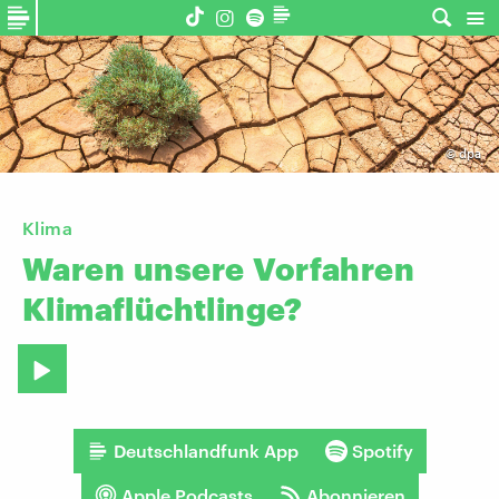
©
dpa
Klima
Waren
unsere
Vorfahren
Klimaflüchtlinge?
Deutschlandfunk App
Spotify
Apple Podcasts
Abonnieren