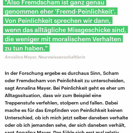
"Also Fremdscham ist ganz genau
genommen eher 'Fremd-Peinlichkeit'.
Von Peinlichkeit sprechen wir dann,
wenn das alltägliche Missgeschicke sind,
die weniger mit moralischem Verhalten
zu tun haben."
Annalina Mayer, Neurowissenschaftlerin
In der Forschung ergebe es durchaus Sinn, Scham
oder Fremdscham von Peinlichkeit zu unterscheiden,
sagt Annalina Mayer. Bei Peinlichkeit geht es eher um
Alltagssituation, dass wir zum Beispiel eine
Treppenstufe verfehlen, stolpern und fallen. Dabei
mache es für das Empfinden von Peinlichkeit keinen
Unterschied, ob ich mich jetzt selber daneben verhalte
oder ob ich jemanden sehe, der sich daneben verhält,
sagt Annalina Mayer. Das fühle sich erst mal relativ