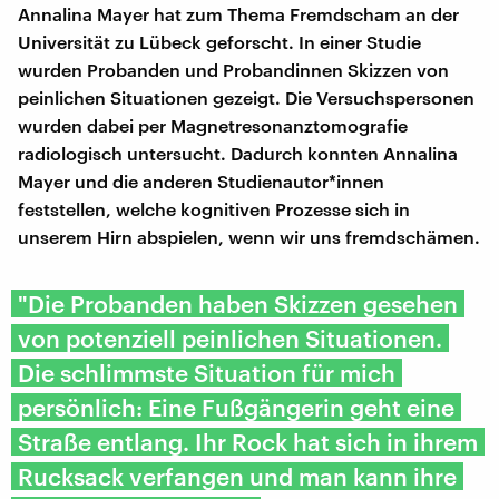
Annalina Mayer hat zum Thema Fremdscham an der
Universität zu Lübeck geforscht. In einer Studie
wurden Probanden und Probandinnen Skizzen von
peinlichen Situationen gezeigt. Die Versuchspersonen
wurden dabei per Magnetresonanztomografie
radiologisch untersucht. Dadurch konnten Annalina
Mayer und die anderen Studienautor*innen
feststellen, welche kognitiven Prozesse sich in
unserem Hirn abspielen, wenn wir uns fremdschämen.
"Die Probanden haben Skizzen gesehen
von potenziell peinlichen Situationen.
Die schlimmste Situation für mich
persönlich: Eine Fußgängerin geht eine
Straße entlang. Ihr Rock hat sich in ihrem
Rucksack verfangen und man kann ihre