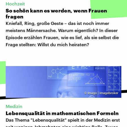
Hochzeit
So schön kann es werden, wenn Frauen
fragen
Kniefall, Ring, große Geste – das ist noch immer
meistens Männersache. Warum eigentlich? In dieser
Episode erzählen Frauen, wie es lief, als sie selbst die
Frage stellten: Willst du mich heiraten?
©
Imago | imagebroker
Medizin
Lebensqualität in mathematischen Formeln
Das Thema "Lebensqualität" spielt in der Medizin erst
seit wenigen Jahrzehnten eine wichtige Rolle. Zuvor