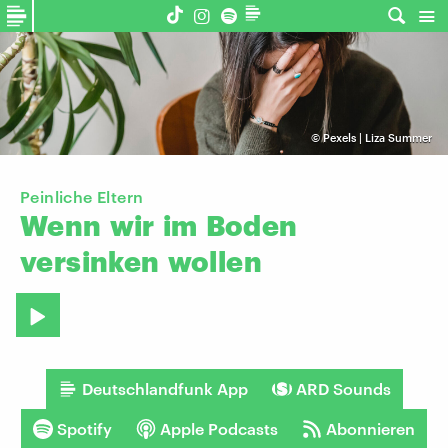
©
Pexels | Liza Summer
Peinliche Eltern
Wenn
wir
im
Boden
versinken
wollen
Deutschlandfunk App
ARD Sounds
Spotify
Apple Podcasts
Abonnieren