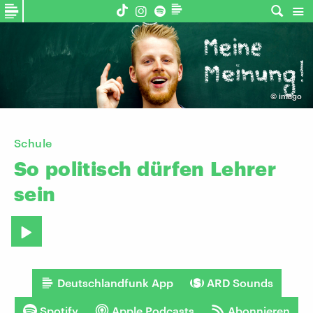
©
imago
Schule
So
politisch
dürfen
Lehrer
sein
Deutschlandfunk App
ARD Sounds
Spotify
Apple Podcasts
Abonnieren