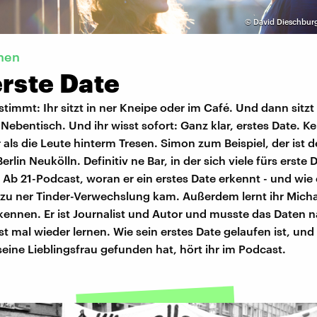
©
David Dieschburg
nen
erste Date
stimmt: Ihr sitzt in ner Kneipe oder im Café. Und dann sitzt
ebentisch. Und ihr wisst sofort: Ganz klar, erstes Date. Ke
 als die Leute hinterm Tresen. Simon zum Beispiel, der ist 
erlin Neukölln. Definitiv ne Bar, in der sich viele fürs erste 
m Ab 21-Podcast, woran er ein erstes Date erkennt - und wie
 zu ner Tinder-Verwechslung kam. Außerdem lernt ihr Micha
kennen. Er ist Journalist und Autor und musste das Daten n
t mal wieder lernen. Wie sein erstes Date gelaufen ist, und
eine Lieblingsfrau gefunden hat, hört ihr im Podcast.