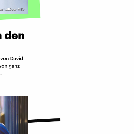
s | allOver-MEV
n den
 von David
 von ganz
.