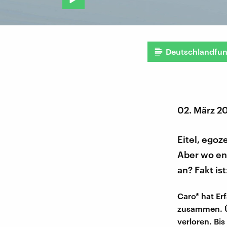
Deutschlandfu
02. März 2
Eitel, egoz
Aber wo en
an? Fakt is
Caro* hat Er
zusammen. Üb
verloren. Bis 