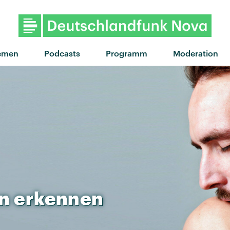
"If I Ever Feel Better" von 
emen
Podcasts
Programm
Moderation
n
erkennen