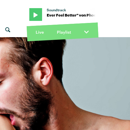
Soundtrack
Phoenix · "If I Ever Feel Better" von Phoenix · "If I Ever Feel Better
Live
Playlist