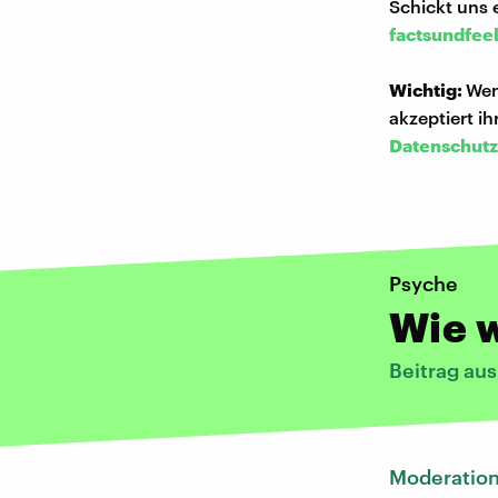
Schickt uns 
factsundfee
Wichtig:
Wen
akzeptiert i
Datenschutz
Psyche
Wie w
Beitrag au
Moderatio