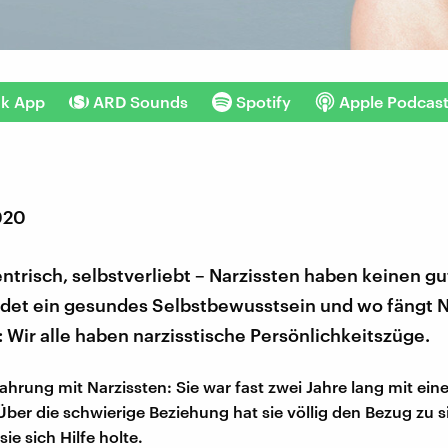
nk App
ARD Sounds
Spotify
Apple Podcas
020
entrisch, selbstverliebt – Narzissten haben keinen gu
det ein gesundes Selbstbewusstsein und wo fängt 
t: Wir alle haben narzisstische Persönlichkeitszüge.
fahrung mit Narzissten: Sie war fast zwei Jahre lang mit ei
er die schwierige Beziehung hat sie völlig den Bezug zu si
sie sich Hilfe holte.