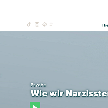
Th
Psyche
Wie
wir
Narzisste