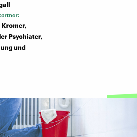
gall
artner:
 Kromer,
r Psychiater,
jung und