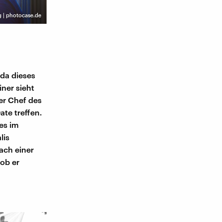
 | photocase.de
 da dieses
iner sieht
der Chef des
Date treffen.
 es im
lis
ach einer
 ob er