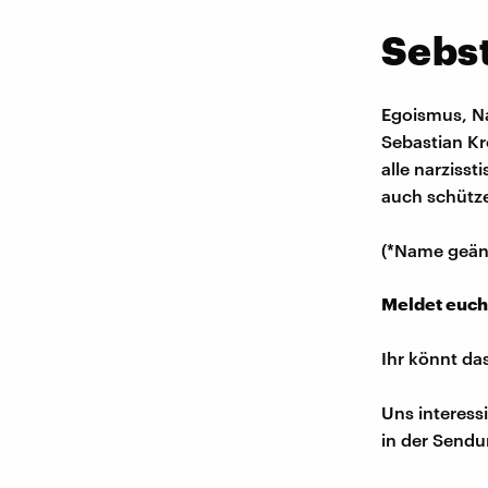
Sebs
Egoismus, Na
Sebastian Kr
alle narziss
auch schützen
(*Name geän
Meldet euch
Ihr könnt da
Uns interess
in der Sendu