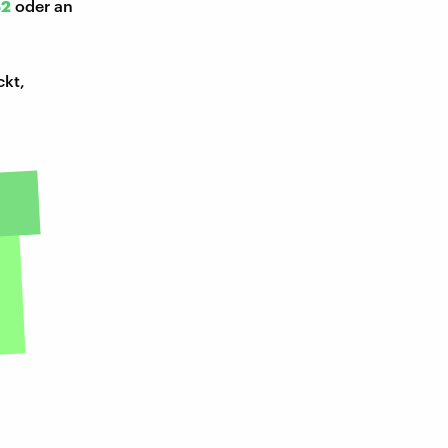
52
oder an
ckt,