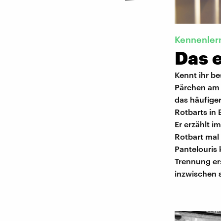
Kennenler
Das 
Kennt ihr be
Pärchen am N
das häufiger
Rotbarts in B
Er erzählt i
Rotbart mal
Pantelouris 
Trennung ers
inzwischen s