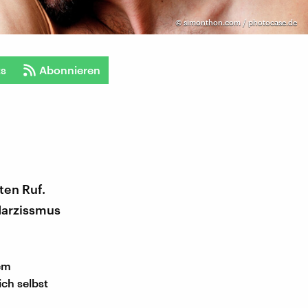
©
simonthon.com / photocase.de
ts
Abonnieren
ten Ruf.
Narzissmus
nem
ch selbst