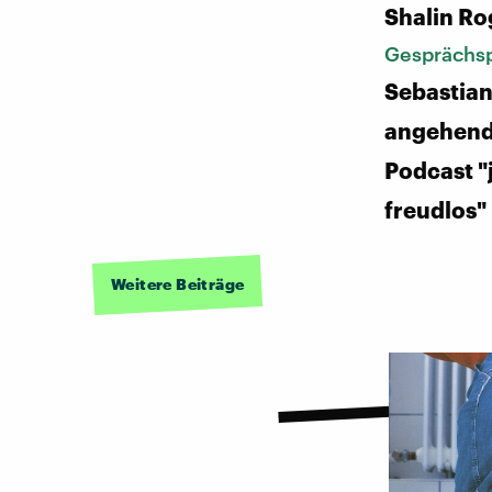
Shalin Ro
Gesprächsp
Sebastian
angehende
Podcast "
freudlos"
Weitere Beiträge