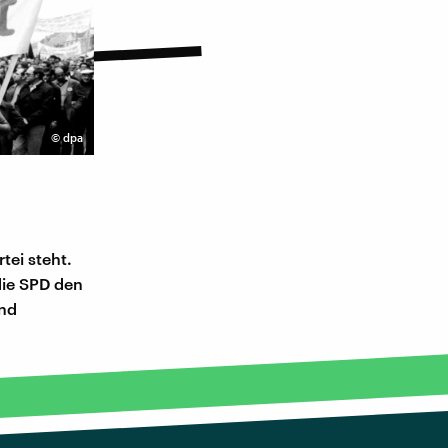
©
dpa
tei steht.
die SPD den
und