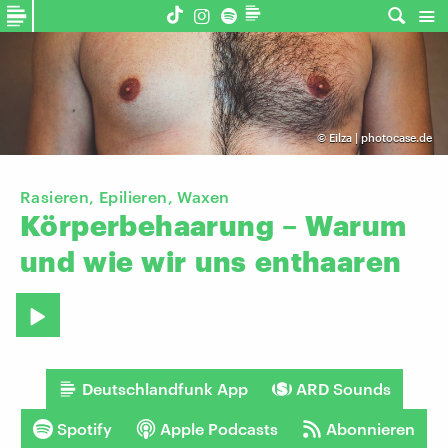
©
Eilza | photocase.de
Rasieren, Epilieren, Waxen
Körperbehaarung
–
Warum
und
wie
wir
uns
enthaaren
Deutschlandfunk App
ARD Sounds
Spotify
Apple Podcasts
Abonnieren