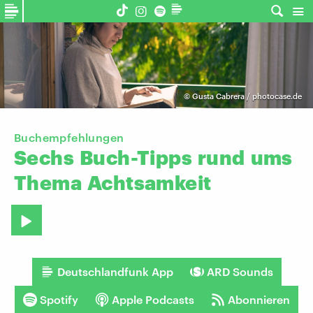
©
Gusta Cabrera / photocase.de
Buchempfehlungen
Sechs
Buch-Tipps
rund
ums
Thema
Achtsamkeit
Deutschlandfunk App
ARD Sounds
Spotify
Apple Podcasts
Abonnieren