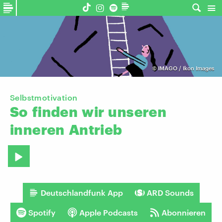
©
IMAGO / Ikon Images
Selbstmotivation
So
finden
wir
unseren
inneren
Antrieb
Deutschlandfunk App
ARD Sounds
Spotify
Apple Podcasts
Abonnieren