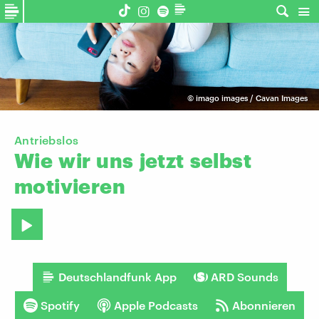
©
imago images / Cavan Images
Antriebslos
Wie
wir
uns
jetzt
selbst
motivieren
Deutschlandfunk App
ARD Sounds
Spotify
Apple Podcasts
Abonnieren