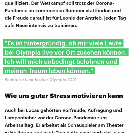
qualifiziert. Der Wettkampf soll trotz der Corona-
Pandemie im kommenden Sommer stattfinden und
die Freude darauf ist für Leonie der Antrieb, jeden Tag
aufs Neue intensiv zu trainieren.
"Es ist hintergründig, ob mir viele Leute
bei Olympia live vor Ort zusehen können.
Ich will mich unbedingt belohnen und
meinen Traum leben können."
Fechterin Leonie über Olympia 2021
Wie uns guter Stress motivieren kann
Auch bei Lucas gehörten Vorfreude, Aufregung und
Lampenfieber vor der Corona-Pandemie zum
Arbeitsalltag. Er arbeitet als Schauspieler am Theater
in Heilbronn und sagt: "Ich hätte nicht gedacht, dass