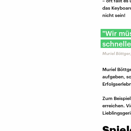
– oft fällt 
das Keyboard
nicht sein!
"Wir müs
schnelle
Muriel Böttge
Muriel Böttg
aufgeben, so
Erfolgserleb
Zum Beispiel
erreichen. V
Lieblingsger
Spiel