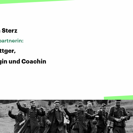
:
 Sterz
artnerin:
ttger,
gin und Coachin