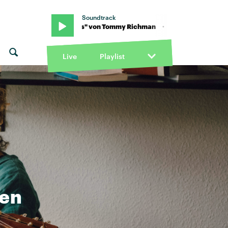
Soundtrack
· "Changes" von Tommy Richman · "Changes" von Tommy Richma
Live
Playlist
len