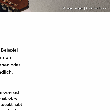
©
Imago Images | Addictive Stock
 Beispiel
ommen
gehen oder
ndlich.
n oder sich
gal, ob wir
ntdeckt habt