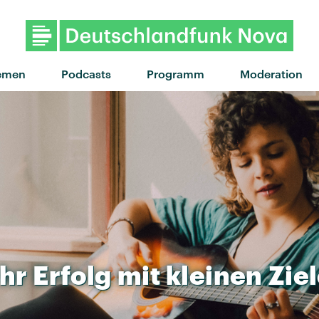
"Changes" von Tommy Richman 
emen
Podcasts
Programm
Moderation
hr
Erfolg
mit
kleinen
Zie