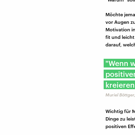
Möchte jeman
vor Augen zu
Motivation i
fit und leich
darauf, welc
"Wenn wi
positive
kreieren
Muriel Böttger
Wichtig für M
Dinge zu leis
positiven Ef