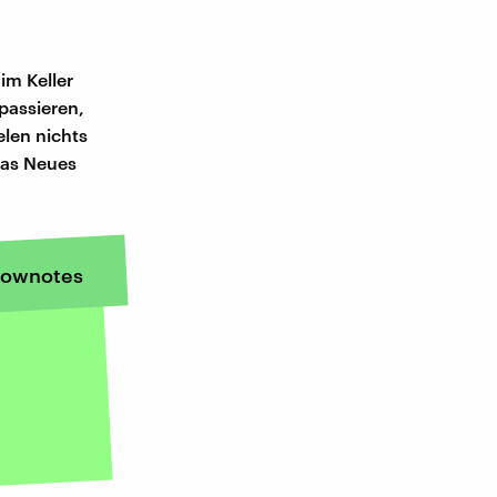
im Keller
 passieren,
elen nichts
was Neues
ownotes