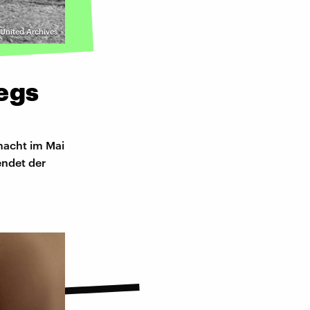
 United Archives
egs
macht im Mai
endet der