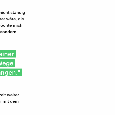
nicht ständig
ser wäre, die
 möchte mich
, sondern
einer
 Wege
angen."
zeit weiter
en mit dem