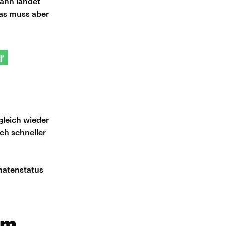
Dann landet
Das muss aber
r
gleich wieder
ch schneller
omatenstatus
am