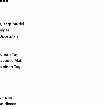
, sagt Muriel
niger
 Sportplan
elchem Tag
n. Jedes Mal,
e einen Tag
wir uns
nd dieses