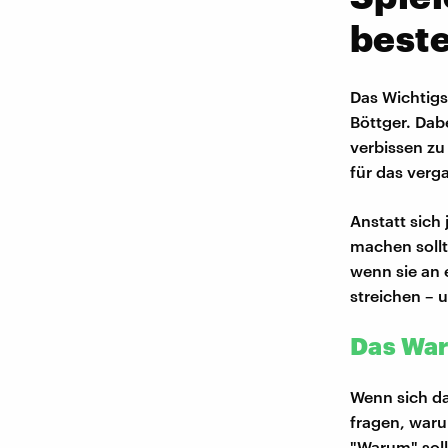
best
Das Wichtigs
Böttger. Dab
verbissen zu
für das verg
Anstatt sich
machen sollte
wenn sie an 
streichen – u
Das War
Wenn sich da
fragen, waru
"Warum" soll