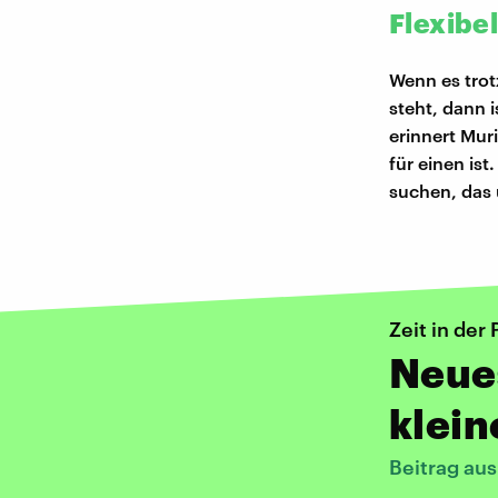
Flexibe
Wenn es trot
steht, dann 
erinnert Muri
für einen is
suchen, das 
Zeit in der
Neues
klein
Beitrag au